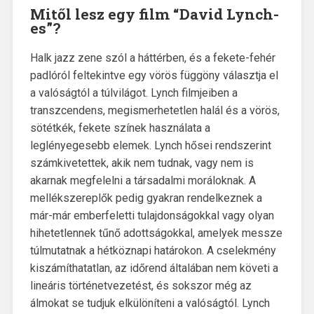
Mitől lesz egy film “David Lynch-
es”?
Halk jazz zene szól a háttérben, és a fekete-fehér
padlóról feltekintve egy vörös függöny választja el
a valóságtól a túlvilágot. Lynch filmjeiben a
transzcendens, megismerhetetlen halál és a vörös,
sötétkék, fekete színek használata a
leglényegesebb elemek. Lynch hősei rendszerint
számkivetettek, akik nem tudnak, vagy nem is
akarnak megfelelni a társadalmi moráloknak. A
mellékszereplők pedig gyakran rendelkeznek a
már-már emberfeletti tulajdonságokkal vagy olyan
hihetetlennek tűnő adottságokkal, amelyek messze
túlmutatnak a hétköznapi határokon. A cselekmény
kiszámíthatatlan, az időrend általában nem követi a
lineáris történetvezetést, és sokszor még az
álmokat se tudjuk elkülöníteni a valóságtól. Lynch