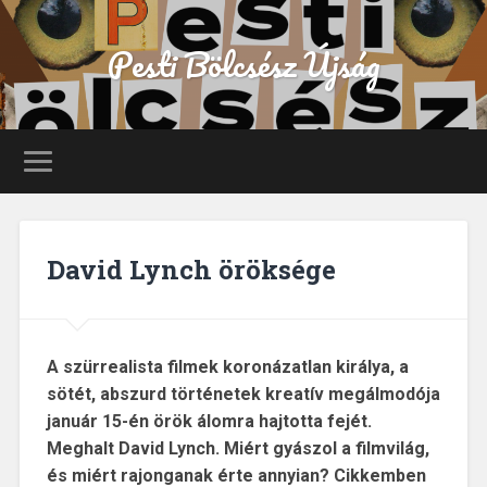
Pesti Bölcsész Újság
David Lynch öröksége
A szürrealista filmek koronázatlan királya, a
sötét, abszurd történetek kreatív megálmodója
január 15-én örök álomra hajtotta fejét.
Meghalt David Lynch. Miért gyászol a filmvilág,
és miért rajonganak érte annyian? Cikkemben