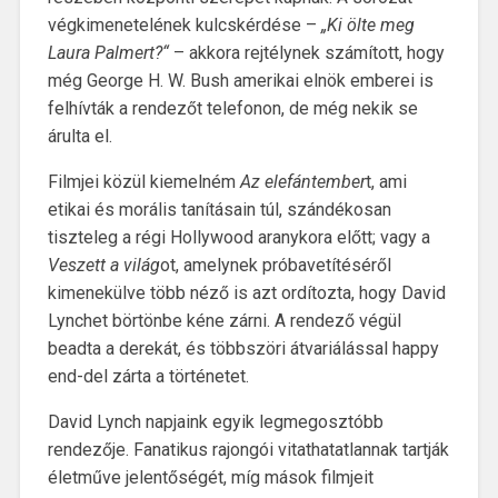
végkimenetelének kulcskérdése –
„Ki ölte meg
Laura Palmert?“
– akkora rejtélynek számított, hogy
még George H. W. Bush amerikai elnök emberei is
felhívták a rendezőt telefonon, de még nekik se
árulta el.
Filmjei közül kiemelném
Az elefántember
t, ami
etikai és morális tanításain túl, szándékosan
tiszteleg a régi Hollywood aranykora előtt; vagy a
Veszett a világ
ot, amelynek próbavetítéséről
kimenekülve több néző is azt ordítozta, hogy David
Lynchet börtönbe kéne zárni. A rendező végül
beadta a derekát, és többszöri átvariálással happy
end-del zárta a történetet.
David Lynch napjaink egyik legmegosztóbb
rendezője. Fanatikus rajongói vitathatatlannak tartják
életműve jelentőségét, míg mások filmjeit