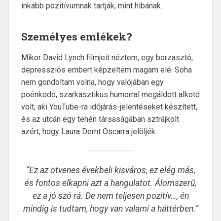
inkább pozitívumnak tartják, mint hibának.
Személyes emlékek?
Mikor David Lynch filmjeit néztem, egy borzasztó,
depressziós embert képzeltem magam elé. Soha
nem gondoltam volna, hogy valójában egy
poénkodó, szarkasztikus humorral megáldott alkotó
volt, aki YouTube-ra időjárás-jelentéseket készített,
és az utcán egy tehén társaságában sztrájkolt
azért, hogy Laura Dernt Oscarra jelöljék.
“Ez az ötvenes évekbeli kisváros, ez elég más,
és fontos elkapni azt a hangulatot. Álomszerű,
ez a jó szó rá. De nem teljesen pozitív…, én
mindig is tudtam, hogy van valami a háttérben.”