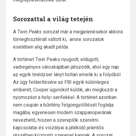
Sorozattal a világ tetején
A
Twin Peaks
sorozat már a megjelenésekor akkora
tömeghisztériát váltott ki, amire sorozatok
esetében alig akadt példa.
A történet Twin Peaks nyugodt, eldugott,
vadregényes városkájában játszódik, ahol egy nap
az egyik tinédzser lányt holtan emelik ki a folyóból
Az ügy felderítésére az FBI egyik különleges
emberét, Cooper ügynököt küldik, aki megkezdi a
nyomozást a helyi serifekkel. A történet azonban
nem csupán a bűntény felgöngyölítését foglalja
magába; egyenesen modern szappanoperának
nevezhető, hiszen a szereplők szerelmi
kapcsolatai és viszályai a játékidő jelentős
részében központi szerepet kapnak. A sorozat