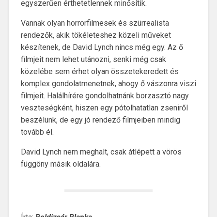
egyszerűen érthetetlennek minősítik.
Vannak olyan horrorfilmesek és szürrealista
rendezők, akik tökéleteshez közeli műveket
készítenek, de David Lynch nincs még egy. Az ő
filmjeit nem lehet utánozni, senki még csak
közelébe sem érhet olyan összetekeredett és
komplex gondolatmenetnek, ahogy ő vászonra viszi
filmjeit. Halálhírére gondolhatnánk borzasztó nagy
veszteségként, hiszen egy pótolhatatlan zseniről
beszélünk, de egy jó rendező filmjeiben mindig
tovább él.
David Lynch nem meghalt, csak átlépett a vörös
függöny másik oldalára.