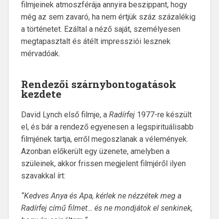
filmjeinek atmoszférája annyira beszippant, hogy
még az sem zavaró, ha nem értjük száz százalékig
a történetet. Ezáltal a néző saját, személyesen
megtapasztalt és átélt impressziói lesznek
mérvadóak.
Rendezői szárnybontogatások
kezdete
David Lynch első filmje, a
Radírfej
1977-re készült
el, és bár a rendező egyenesen a legspirituálisabb
filmjének tartja, erről megoszlanak a vélemények.
Azonban előkerült egy üzenete, amelyben a
szüleinek, akkor frissen megjelent filmjéről ilyen
szavakkal írt:
“Kedves Anya és Apa, kérlek ne nézzétek meg a
Radírfej című filmet… és ne mondjátok el senkinek,