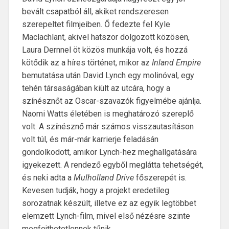
bevált csapatból áll, akiket rendszeresen
szerepeltet filmjeiben. Ő fedezte fel Kyle
Maclachlant, akivel hatszor dolgozott közösen,
Laura Dernnel öt közös munkája volt, és hozzá
kötődik az a híres történet, mikor az
Inland Empire
bemutatása után David Lynch egy molinóval, egy
tehén társaságában kiült az utcára, hogy a
színésznőt az Oscar-szavazók figyelmébe ajánlja.
Naomi Watts életében is meghatározó szereplő
volt. A színésznő már számos visszautasításon
volt túl, és már-már karrierje feladásán
gondolkodott, amikor Lynch-hez meghallgatására
igyekezett. A rendező egyből meglátta tehetségét,
és neki adta a
Mulholland Drive
főszerepét is.
Kevesen tudják, hogy a projekt eredetileg
sorozatnak készült, illetve ez az egyik legtöbbet
elemzett Lynch-film, mivel első nézésre szinte
megfejthetetlennek tűnik..