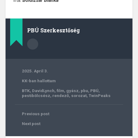
Írta:
Boldizsár Blanka
PBÚ Szerkesztőség
2025. April 3.
KK-ban hallottam
BTK
,
DavidLynch
,
film
,
gyász
,
pbu
,
PBÚ
,
pestibölcsész
,
rendező
,
sorozat
,
TwinPeaks
Previous post
Next post