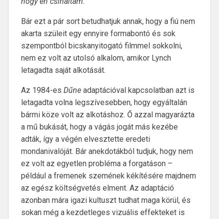
hogy én csináltam.“
Bár ezt a pár sort betudhatjuk annak, hogy a fiú nem
akarta szüleit egy ennyire formabontó és sok
szempontból bicskanyitogató filmmel sokkolni,
nem ez volt az utolsó alkalom, amikor Lynch
letagadta saját alkotását.
Az 1984-es
Dűne
adaptációval kapcsolatban azt is
letagadta volna legszívesebben, hogy egyáltalán
bármi köze volt az alkotáshoz. Ő azzal magyarázta
a mű bukását, hogy a vágás jogát más kezébe
adták, így a végén elvesztette eredeti
mondanivalóját. Bár anekdotákból tudjuk, hogy nem
ez volt az egyetlen probléma a forgatáson –
például a fremenek szemének kékítésére majdnem
az egész költségvetés elment. Az adaptáció
azonban mára igazi kultuszt tudhat maga körül, és
sokan még a kezdetleges vizuális effekteket is