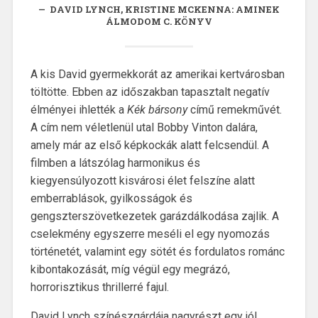
DAVID LYNCH, KRISTINE MCKENNA: AMINEK
ÁLMODOM C. KÖNYV
A kis David gyermekkorát az amerikai kertvárosban
töltötte. Ebben az időszakban tapasztalt negatív
élményei ihlették a
Kék bársony
című remekművét.
A cím nem véletlenül utal Bobby Vinton dalára,
amely már az első képkockák alatt felcsendül. A
filmben a látszólag harmonikus és
kiegyensúlyozott kisvárosi élet felszíne alatt
emberrablások, gyilkosságok és
gengszterszövetkezetek garázdálkodása zajlik. A
cselekmény egyszerre meséli el egy nyomozás
történetét, valamint egy sötét és fordulatos románc
kibontakozását, míg végül egy megrázó,
horrorisztikus thrillerré fajul.
David Lynch színészgárdája nagyrészt egy jól