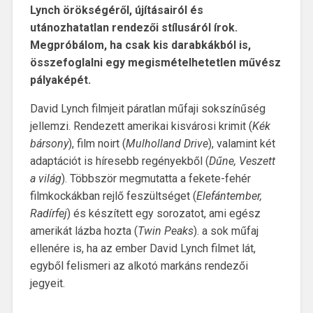
Lynch örökségéről, újításairól és
utánozhatatlan rendezői stílusáról írok.
Megpróbálom, ha csak kis darabkákból is,
összefoglalni egy megismételhetetlen művész
pályaképét.
David Lynch filmjeit páratlan műfaji sokszínűség
jellemzi. Rendezett amerikai kisvárosi krimit (
Kék
bársony
), film noirt (
Mulholland Drive
), valamint két
adaptációt is híresebb regényekből (
Dűne, Veszett
a világ
). Többször megmutatta a fekete-fehér
filmkockákban rejlő feszültséget (
Elefántember,
Radírfej
) és készített egy sorozatot, ami egész
amerikát lázba hozta (
Twin Peaks
). a sok műfaj
ellenére is, ha az ember David Lynch filmet lát,
egyből felismeri az alkotó markáns rendezői
jegyeit.