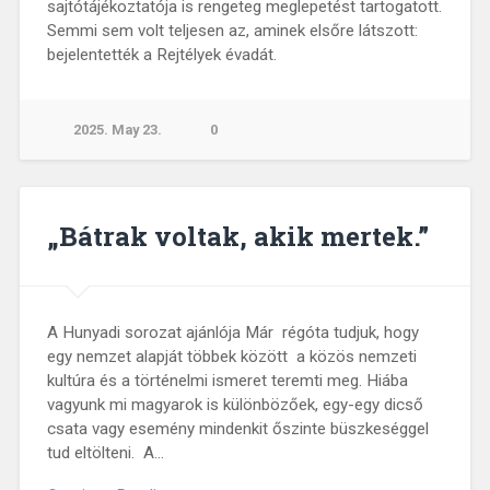
sajtótájékoztatója is rengeteg meglepetést tartogatott.
Semmi sem volt teljesen az, aminek elsőre látszott:
bejelentették a Rejtélyek évadát.
2025. May 23.
0
„Bátrak voltak, akik mertek.”
A Hunyadi sorozat ajánlója Már régóta tudjuk, hogy
egy nemzet alapját többek között a közös nemzeti
kultúra és a történelmi ismeret teremti meg. Hiába
vagyunk mi magyarok is különbözőek, egy-egy dicső
csata vagy esemény mindenkit őszinte büszkeséggel
tud eltölteni. A…