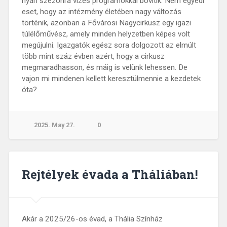
nyári szezonra vizes programokkal bővítik. Nem egyedi
eset, hogy az intézmény életében nagy változás
történik, azonban a Fővárosi Nagycirkusz egy igazi
túlélőművész, amely minden helyzetben képes volt
megújulni. Igazgatók egész sora dolgozott az elmúlt
több mint száz évben azért, hogy a cirkusz
megmaradhasson, és máig is velünk lehessen. De
vajon mi mindenen kellett keresztülmennie a kezdetek
óta?
2025. May 27.
0
Rejtélyek évada a Tháliában!
Akár a 2025/26-os évad, a Thália Színház