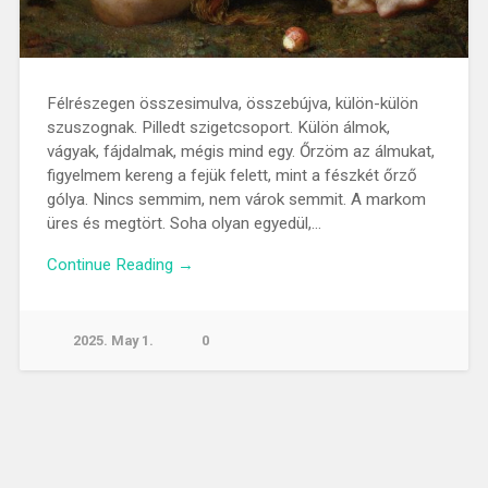
Félrészegen összesimulva, összebújva, külön-külön
szuszognak. Pilledt szigetcsoport. Külön álmok,
vágyak, fájdalmak, mégis mind egy. Őrzöm az álmukat,
figyelmem kereng a fejük felett, mint a fészkét őrző
gólya. Nincs semmim, nem várok semmit. A markom
üres és megtört. Soha olyan egyedül,…
Continue Reading →
2025. May 1.
0