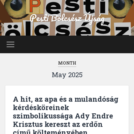
Pesti Bölcsész Újság
MONTH
May 2025
A hit, az apa és a mulandóság
kérdésköreinek
szimbolikussága Ady Endre
Krisztus kereszt az erdőn
című költeményében