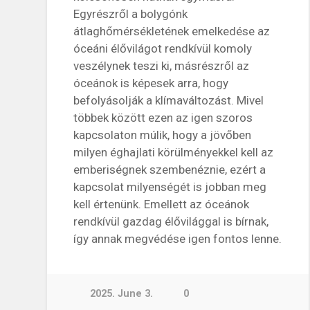
Egyrészről a bolygónk
átlaghőmérsékletének emelkedése az
óceáni élővilágot rendkívül komoly
veszélynek teszi ki, másrészről az
óceánok is képesek arra, hogy
befolyásolják a klímaváltozást. Mivel
többek között ezen az igen szoros
kapcsolaton múlik, hogy a jövőben
milyen éghajlati körülményekkel kell az
emberiségnek szembenéznie, ezért a
kapcsolat milyenségét is jobban meg
kell értenünk. Emellett az óceánok
rendkívül gazdag élővilággal is bírnak,
így annak megvédése igen fontos lenne.
2025. June 3.
0