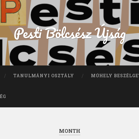
Pesti Bölcsész Újság
TANULMÁNYI OSZTÁLY
MŰHELY BESZÉLGE
ÉG
MONTH