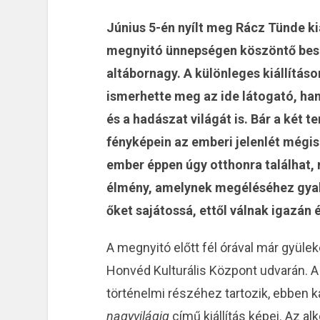
Június 5-én nyílt meg Rácz Tünde kiá
megnyitó ünnepségen köszöntő bes
altábornagy. A különleges kiállítás
ismerhette meg az ide látogató, ha
és a hadászat világát is. Bár a két 
fényképein az emberi jelenlét mégis
ember éppen úgy otthonra találhat, m
élmény, amelynek megéléséhez gyakr
őket sajátossá, ettől válnak igazán 
A megnyitó előtt fél órával már gyülek
Honvéd Kulturális Központ udvarán. A 
történelmi részéhez tartozik, ebben 
nagyvilágig
című kiállítás képei. Az a