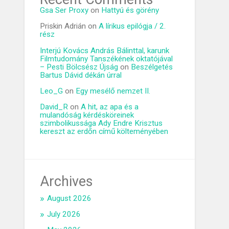
Gsa Ser Proxy
on
Hattyú és görény
Priskin Adrián
on
A lírikus epilógja / 2.
rész
Interjú Kovács András Bálinttal, karunk
Filmtudomány Tanszékének oktatójával
– Pesti Bölcsész Újság
on
Beszélgetés
Bartus Dávid dékán úrral
Leo_G
on
Egy mesélő nemzet II.
David_R
on
A hit, az apa és a
mulandóság kérdésköreinek
szimbolikussága Ady Endre Krisztus
kereszt az erdőn című költeményében
Archives
August 2026
July 2026