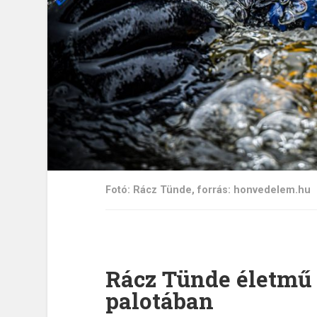
Fotó: Rácz Tünde, forrás: honvedelem.hu
Rácz Tünde életmű k
palotában