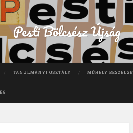
Pesti Bölcsész Újság
TANULMÁNYI OSZTÁLY
MŰHELY BESZÉLGE
ÉG