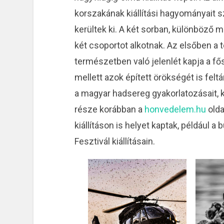
korszakának kiállítási hagyományait
kerültek ki. A két sorban, különböző 
két csoportot alkotnak. Az elsőben a
természetben való jelenlét kapja a fő
mellett azok épített örökségét is felt
a magyar hadsereg gyakorlatozásait, k
része korábban a
honvedelem.hu
olda
kiállításon is helyet kaptak, például 
Fesztivál kiállításain.