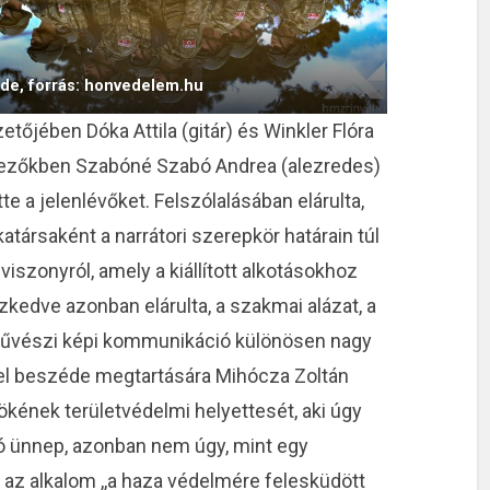
nde, forrás: honvedelem.hu
etőjében Dóka Attila (gitár) és Winkler Flóra
tkezőkben Szabóné Szabó Andrea (alezredes)
e a jelenlévőket. Felszólalásában elárulta,
ársaként a narrátori szerepkör határain túl
iszonyról, amely a kiállított alkotásokhoz
zkedve azonban elárulta, a szakmai alázat, a
t, művészi képi kommunikáció különösen nagy
 fel beszéde megtartására Mihócza Zoltán
kének területvédelmi helyettesét, aki úgy
ó ünnep, azonban nem úgy, mint egy
 az alkalom ,,a haza védelmére felesküdött