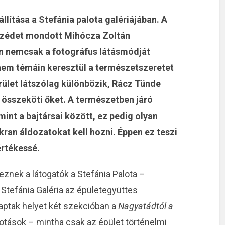
llítása a Stefánia palota galériájában. A
zédet mondott Mihócza Zoltán
on nemcsak a fotográfus látásmódját
nem témáin keresztül a természetszeretet
terület látszólag különbözik, Rácz Tünde
 összeköti őket. A természetben járó
int a bajtársai között, ez pedig olyan
an áldozatokat kell hozni. Éppen ez teszi
értékessé.
eznek a látogatók a Stefánia Palota –
Stefánia Galéria az épületegyüttes
kaptak helyet két szekcióban a
Nagyatádtól a
lkotások – mintha csak az épület történelmi