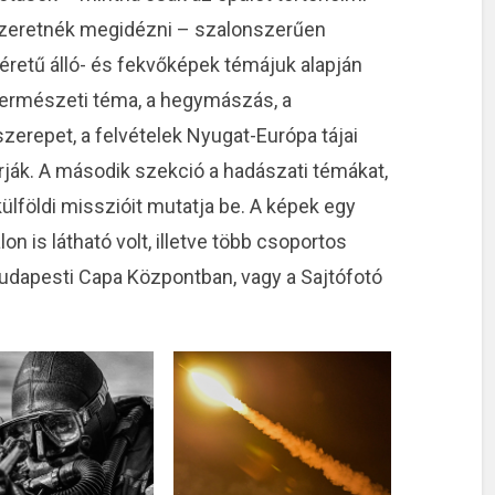
 szeretnék megidézni – szalonszerűen
méretű álló- és fekvőképek témájuk alapján
 természeti téma, a hegymászás, a
szerepet, a felvételek Nyugat-Európa tájai
árják. A második szekció a hadászati témákat,
ülföldi misszióit mutatja be. A képek egy
lon is látható volt, illetve több csoportos
a budapesti Capa Központban, vagy a Sajtófotó