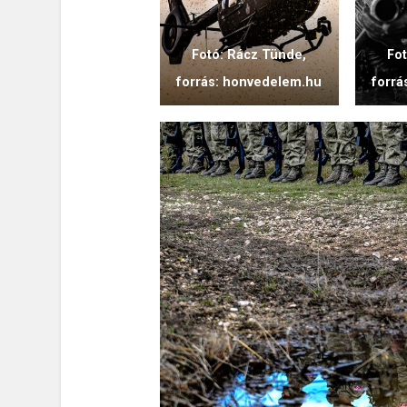
Fotó: Rácz Tünde,
Fo
forrás: honvedelem.hu
forrá