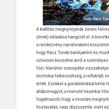
Fotó: Rácz Tü
A kiállítás megnyitójának zenés felvez
(ének) előadása hangzott el. A köve
a rendezvény narrátoraként köszöntött
hogy Rácz Tünde barátjaként és munkat
szívesen beszélne arról a személyes v
fűzi. Narrátori szerepébe visszahelye
technikai felkészültség, a reflektál
érték. Ezekkel a gondolatokkal kérte
altábornagyot, a Honvéd Vezérkar főnö
fogalmazott, hogy a mostani megnyit
tisztavatás, vagy díszszemle, mert ez