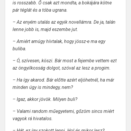
is rosszabb. Ő csak azt mondta, a bokájára kötne
pár téglát és a tóba ugrana.
– Az enyém utalás az egyik novellámra. De ja, talán
lenne jobb is, majd eszembe jut.
– Amiért amúgy hívtalak, hogy jössz-e ma egy
buliba.
– Ó, szívesen, köszi. Bár most a fejembe vettem ezt
az öngyilkosság dolgot, szóval az lesz a progim.
– Ha így akarod. Bár előtte azért eljöhetnél, ha már
minden úgy is mindegy, nem?
– Igaz, akkor jövök. Milyen buli?
– Valami random műegyetemi, gőzöm sincs miért
vagyok rá hivatalos.
– Hát, ez így szokott lenni. Hol és mikor lesz?