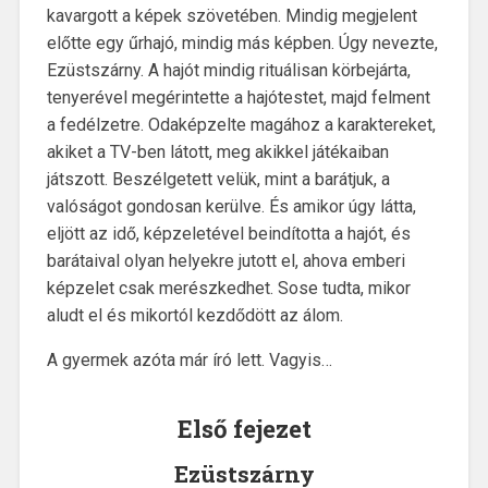
kavargott a képek szövetében. Mindig megjelent
előtte egy űrhajó, mindig más képben. Úgy nevezte,
Ezüstszárny. A hajót mindig rituálisan körbejárta,
tenyerével megérintette a hajótestet, majd felment
a fedélzetre. Odaképzelte magához a karaktereket,
akiket a TV-ben látott, meg akikkel játékaiban
játszott. Beszélgetett velük, mint a barátjuk, a
valóságot gondosan kerülve. És amikor úgy látta,
eljött az idő, képzeletével beindította a hajót, és
barátaival olyan helyekre jutott el, ahova emberi
képzelet csak merészkedhet. Sose tudta, mikor
aludt el és mikortól kezdődött az álom.
A gyermek azóta már író lett. Vagyis…
Első fejezet
Ezüstszárny