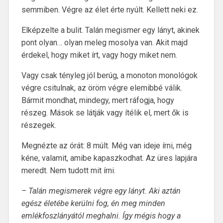
semmiben. Végre az élet érte nyúlt. Kellett neki ez.
Elképzelte a bulit. Talán megismer egy lányt, akinek
pont olyan… olyan meleg mosolya van. Akit majd
érdekel, hogy miket írt, vagy hogy miket nem.
Vagy csak tényleg jól berúg, a monoton monológok
végre csitulnak, az öröm végre elemibbé válik.
Bármit mondhat, mindegy, mert ráfogja, hogy
részeg. Mások se látják vagy ítélik el, mert ők is
részegek.
Megnézte az órát: 8 múlt. Még van ideje írni, még
kéne, valamit, amibe kapaszkodhat. Az üres lapjára
meredt. Nem tudott mit írni.
– Talán megismerek végre egy lányt. Aki aztán
egész életébe kerülni fog, én meg minden
emlékfoszlányától meghalni. Így mégis hogy a