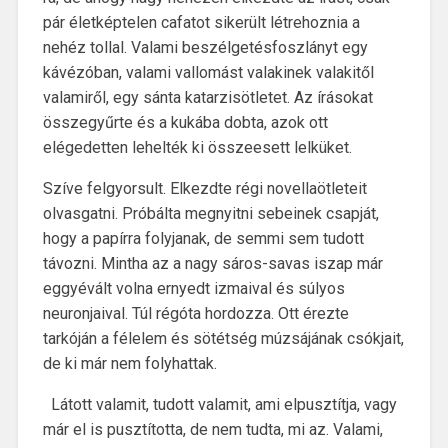
pár életképtelen cafatot sikerült létrehoznia a
nehéz tollal. Valami beszélgetésfoszlányt egy
kávézóban, valami vallomást valakinek valakitől
valamiről, egy sánta katarzisötletet. Az írásokat
összegyűrte és a kukába dobta, azok ott
elégedetten lehelték ki összeesett lelküket.
Szíve felgyorsult. Elkezdte régi novellaötleteit
olvasgatni. Próbálta megnyitni sebeinek csapját,
hogy a papírra folyjanak, de semmi sem tudott
távozni. Mintha az a nagy sáros-savas iszap már
eggyévált volna ernyedt izmaival és súlyos
neuronjaival. Túl régóta hordozza. Ott érezte
tarkóján a félelem és sötétség múzsájának csókjait,
de ki már nem folyhattak.
Látott valamit, tudott valamit, ami elpusztítja, vagy
már el is pusztította, de nem tudta, mi az. Valami,