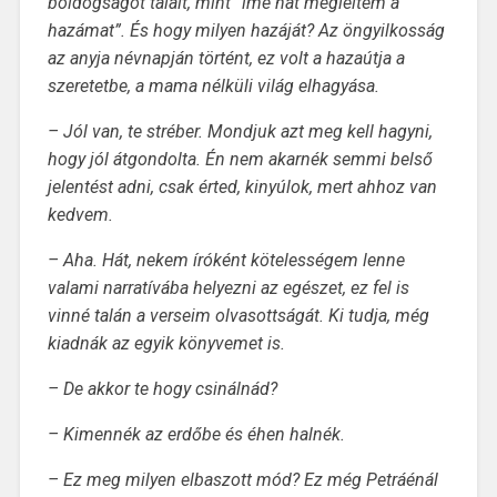
boldogságot talált, mint “íme hát megleltem a
hazámat”. És hogy milyen hazáját? Az öngyilkosság
az anyja névnapján történt, ez volt a hazaútja a
szeretetbe, a mama nélküli világ elhagyása.
– Jól van, te stréber. Mondjuk azt meg kell hagyni,
hogy jól átgondolta. Én nem akarnék semmi belső
jelentést adni, csak érted, kinyúlok, mert ahhoz van
kedvem.
– Aha. Hát, nekem íróként kötelességem lenne
valami narratívába helyezni az egészet, ez fel is
vinné talán a verseim olvasottságát. Ki tudja, még
kiadnák az egyik könyvemet is.
– De akkor te hogy csinálnád?
– Kimennék az erdőbe és éhen halnék.
– Ez meg milyen elbaszott mód? Ez még Petráénál