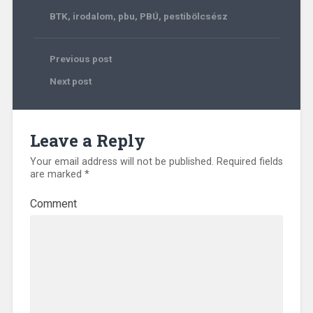
BTK
,
irodalom
,
pbu
,
PBÚ
,
pestibölcsész
Previous post
Next post
Leave a Reply
Your email address will not be published.
Required fields
are marked
*
Comment