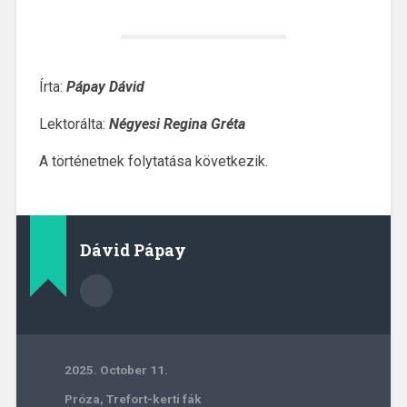
Írta:
Pápay Dávid
Lektorálta:
Négyesi Regina Gréta
A történetnek folytatása következik.
Dávid Pápay
2025. October 11.
Próza
,
Trefort-kerti fák