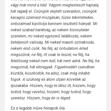
vágy már mind a tiéd. Vágyim megtestesült hajnala,
hát ragadj el. Csüngök elejtett szavaidon, csüngök
kacagós szemeid mozgásán, tüzes tekinteteden,
önbizalmad kipótolja bennem reszkető hiányát. Mi
neked szabad barátság, az nekem bizonytalan
szerelem, mi neked egyszerű találkozás, nekem
beteljesült valóság. Mi neked maesti szórakozás,
nekem első csók. Ne félj, az öntudatom érted
megszűnik, ne félj, itt csak te leszel, ne félj, ha
felelősség neked nem kell, hát nem adok. Ne félj, ha
megunnál, hát elmegyek. Figyelmedért csendben
küzdök, küszködök, ha adsz, csak még inkább
fogok. A szükség és álom útjain követlek az
éjszakába. Hiszem, hogy te látsz itt, hiszem, hogy
tudod, hogy vezetsz, hiszem, hogy tudod, hogy
szeretsz. Hiszem, hogy én is téged.
Ez a legjobb műve hónapok óta.