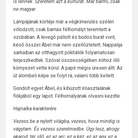
is lennék. Szeretem azt a kultúrát. Már bármi, csak
ne magyar.
Lámpájának körtéje már a végkimerülés szélén
villódzott, csak barnás félhomályt teremtett a
szobában. A levegő pállott és büdös burát vont,
késő ősszel Ábel már nem szellőztetett. Nappalija
sarkaiban az otthagyott pókhálók folyamatosan
terjeszkedtek. Szóval összességében íróhoz illő
környezet vette körül. A papír mégis üresen állt. Az
út álombeli képe se folyt rá, valami több kellett.
Gondolt egyet Ábel, és kihúzott íróasztalának
fiókjából egy lapot. Félhomályának olvasni kezdte:
Hajnalka karakterére
Vezess be a rejtett világba, vezess, hova mindig is
vágytam. És vezess szerelmedbe. Úgy lesz, ahogy
akarod, tér, idő, ez az arc, ez a kéz, ez az agy, ez a