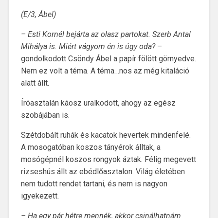
(E/3, Ábel)
– Esti Kornél bejárta az olasz partokat. Szerb Antal
Mihálya is. Miért vágyom én is úgy
oda?
–
gondolkodott Csöndy Ábel a papír fölött görnyedve.
Nem ez volt a téma. A téma…nos az még kitaláció
alatt állt.
Íróasztalán káosz uralkodott, ahogy az egész
szobájában is.
Szétdobált ruhák és kacatok hevertek mindenfelé.
A mosogatóban koszos tányérok álltak, a
mosógépnél koszos rongyok áztak. Félig megevett
rizseshús állt az ebédlőasztalon. Világ életében
nem tudott rendet tartani, és nem is nagyon
igyekezett.
– Ha egy pár hétre mennék, akkor csinálhatnám