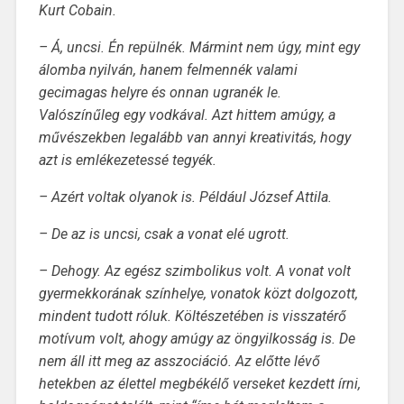
Kurt Cobain.
– Á, uncsi. Én repülnék. Mármint nem úgy, mint egy
álomba nyilván, hanem felmennék valami
gecimagas helyre és onnan ugranék le.
Valószínűleg egy vodkával. Azt hittem amúgy, a
művészekben legalább van annyi kreativitás, hogy
azt is emlékezetessé tegyék.
– Azért voltak olyanok is. Például József Attila.
– De az is uncsi, csak a vonat elé ugrott.
– Dehogy. Az egész szimbolikus volt. A vonat volt
gyermekkorának színhelye, vonatok közt
dolgozott,
mindent tudott róluk. Költészetében is visszatérő
motívum volt, ahogy amúgy az
öngyilkosság is. De
nem áll itt meg az asszociáció. Az előtte lévő
hetekben az élettel megbékélő verseket kezdett írni,