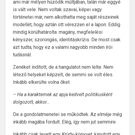
ami már mélyen húzódik múltjában, talán már eggyé
is vált vele. Nem voltak szavai, képei vagy
történetei már, nem alkothatta meg saját részeinek
modellét, hogy aztán ott vérezzen el a lapon. Eddig
mindig körülhatárolta: magány, megfelelési
kényszer, szorongás, identitáskrízis. De most csak
azt tudta, hogy ez a valami nagyobb minden írói
tudásnál.
Zenéket indított, de a hangulatot nem lelte. Nem
létező helyeket képzelt, de semmi se volt éles.
Inkább elkerülte volna őket.
– Ha a karakternek az apja kedvelt politikusként
dolgozott, akkor…
De a gondolatmenetei se működtek. Az elméje még
inkább magába fordult. Elég, így nem jut semmire.
Inkább csak levett egy Krúdy-könyvet, kinyitott egy