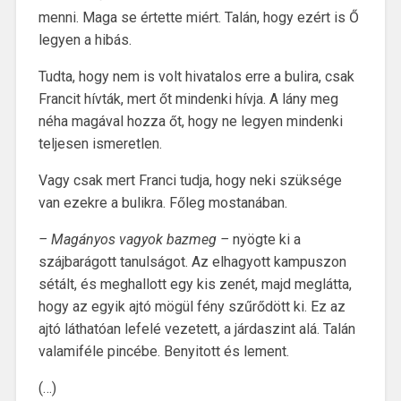
menni. Maga se értette miért. Talán, hogy ezért is Ő
legyen a hibás.
Tudta, hogy nem is volt hivatalos erre a bulira, csak
Francit hívták, mert őt mindenki hívja. A lány meg
néha magával hozza őt, hogy ne legyen mindenki
teljesen ismeretlen.
Vagy csak mert Franci tudja, hogy neki szüksége
van ezekre a bulikra. Főleg mostanában.
– Magányos vagyok bazmeg –
nyögte ki a
szájbarágott tanulságot. Az elhagyott kampuszon
sétált, és meghallott egy kis zenét, majd meglátta,
hogy az egyik ajtó mögül fény szűrődött ki. Ez az
ajtó láthatóan lefelé vezetett, a járdaszint alá. Talán
valamiféle pincébe. Benyitott és lement.
(…)