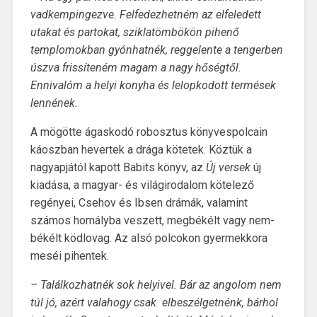
vadkempingezve. Felfedezhetném az elfeledett
utakat és partokat, sziklatömbökön pihenő
templomokban gyónhatnék, reggelente a tengerben
úszva frissíteném magam a nagy hőségtől.
Ennivalóm a helyi konyha és lelopkodott termések
lennének.
A mögötte ágaskodó robosztus könyvespolcain
káoszban hevertek a drága kötetek. Köztük a
nagyapjától kapott Babits könyv, az
Új versek
új
kiadása, a magyar- és világirodalom kötelező
regényei, Csehov és Ibsen drámák, valamint
számos homályba veszett, megbékélt vagy nem-
békélt ködlovag. Az alsó polcokon gyermekkora
meséi pihentek.
– Találkozhatnék sok helyivel. Bár az angolom nem
túl jó, azért valahogy csak
elbeszélgetnénk, bárhol