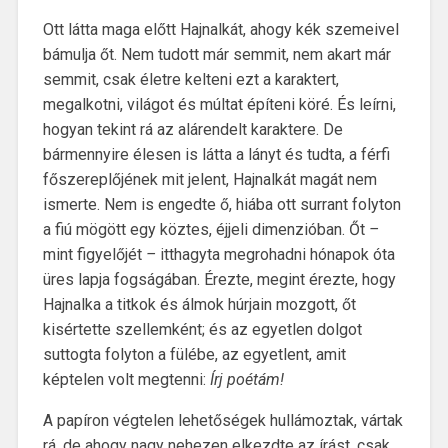
Ott látta maga előtt Hajnalkát, ahogy kék szemeivel
bámulja őt. Nem tudott már semmit, nem akart már
semmit, csak életre kelteni ezt a karaktert,
megalkotni, világot és múltat építeni köré. És leírni,
hogyan tekint rá az alárendelt karaktere. De
bármennyire élesen is látta a lányt és tudta, a férfi
főszereplőjének mit jelent, Hajnalkát magát nem
ismerte. Nem is engedte ő, hiába ott surrant folyton
a fiú mögött egy köztes, éjjeli dimenzióban. Őt
–
mint figyelőjét
–
itthagyta megrohadni hónapok óta
üres lapja fogságában. Érezte, megint érezte, hogy
Hajnalka a titkok és álmok húrjain mozgott, őt
kisértette szellemként; és az egyetlen dolgot
suttogta folyton a fülébe, az egyetlent, amit
képtelen volt megtenni:
Írj poétám!
A papíron végtelen lehetőségek hullámoztak, vártak
rá, de ahogy nagy nehezen elkezdte az írást, csak