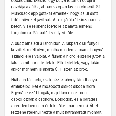
dobálóznak. Máshol egy kutya tetemét dobja a
gazdája az útba, abban szépen lassan elmerül. Sír.
Munkások épp gátakat emelnek, hogy az út alatt
futó csöveket javítsák. A felüljárókról kiszabadul a
beton, vízesésként folyik le az alatta elmenő
forgalomra. Pár autó lesüllyed tőle.
A busz áthaladt a lánchídon. A rakpart esti fényei
kezdtek szétfolyni, mintha minden lassan elhagyná
szilárd, éles valóját. A fiúnak a hídról eszébe jutott a
lakat, amit sose tettek ki. Elfelejtették, vagy talán
akkor már nem is akarta Ő. Hiszen az örök.
Hiába is fájt neki, csak nézte, ahogy fáradt agya
emlékeiből két elmosódott alakot alkot a hídra.
Egymás kezét fogják, majd táncolnak meg
csókolóznak a csöndre. Boldogok, és a parádés
szerelemben nem érdekli őket már semmi. Ábel
rezzenéstelenül nézte a múlt hátramaradt nyomait.