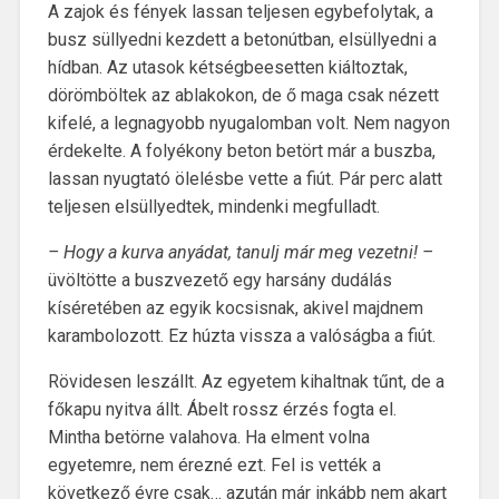
A zajok és fények lassan teljesen egybefolytak, a
busz süllyedni kezdett a betonútban, elsüllyedni a
hídban. Az utasok kétségbeesetten kiáltoztak,
dörömböltek az ablakokon, de ő maga csak nézett
kifelé, a legnagyobb nyugalomban volt. Nem nagyon
érdekelte. A folyékony beton betört már a buszba,
lassan nyugtató ölelésbe vette a fiút. Pár perc alatt
teljesen elsüllyedtek, mindenki megfulladt.
– Hogy a kurva anyádat, tanulj már meg vezetni! –
üvöltötte a buszvezető egy harsány dudálás
kíséretében az egyik kocsisnak, akivel majdnem
karambolozott. Ez húzta vissza a valóságba a fiút.
Rövidesen leszállt. Az egyetem kihaltnak tűnt, de a
főkapu nyitva állt. Ábelt rossz érzés fogta el.
Mintha betörne valahova. Ha elment volna
egyetemre, nem érezné ezt. Fel is vették a
következő évre csak… azután már inkább nem akart