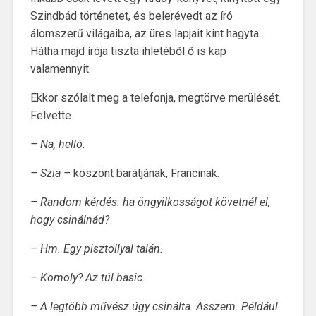
Szindbád történetet, és belerévedt az író
álomszerű világaiba, az üres lapjait kint hagyta.
Hátha majd írója tiszta ihletéből ő is kap
valamennyit.
Ekkor szólalt meg a telefonja, megtörve merülését.
Felvette.
– Na, helló.
– Szia –
köszönt barátjának, Francinak.
– Random kérdés: ha öngyilkosságot követnél el,
hogy csinálnád?
– Hm. Egy pisztollyal talán.
– Komoly? Az túl basic.
– A legtöbb művész úgy csinálta. Asszem. Például