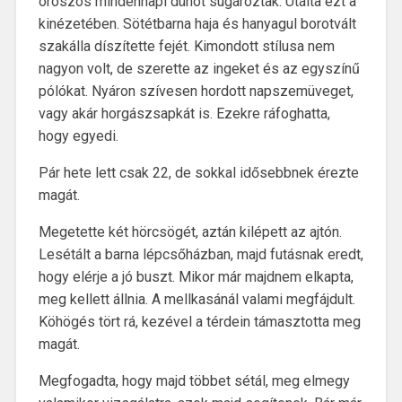
oroszos mindennapi dühöt sugároztak. Utálta ezt a
kinézetében. Sötétbarna haja és hanyagul borotvált
szakálla díszítette fejét. Kimondott stílusa nem
nagyon volt, de szerette az ingeket és az egyszínű
pólókat. Nyáron szívesen hordott napszemüveget,
vagy akár horgászsapkát is. Ezekre ráfoghatta,
hogy egyedi.
Pár hete lett csak 22, de sokkal idősebbnek érezte
magát.
Megetette két hörcsögét, aztán kilépett az ajtón.
Lesétált a barna lépcsőházban, majd futásnak eredt,
hogy elérje a jó buszt. Mikor már majdnem elkapta,
meg kellett állnia. A mellkasánál valami megfájdult.
Köhögés tört rá, kezével a térdein támasztotta meg
magát.
Megfogadta, hogy majd többet sétál, meg elmegy