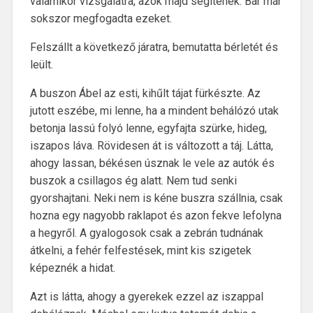
valamikor vizsgálatra, azok majd segítenek. Bár már
sokszor megfogadta ezeket.
Felszállt a következő járatra, bemutatta bérletét és
leült.
A buszon Ábel az esti, kihűlt tájat fürkészte. Az
jutott eszébe, mi lenne, ha a mindent behálózó utak
betonja lassú folyó lenne, egyfajta szürke, hideg,
iszapos láva. Rövidesen át is változott a táj. Látta,
ahogy lassan, békésen úsznak le vele az autók és
buszok a csillagos ég alatt. Nem tud senki
gyorshajtani. Neki nem is kéne buszra szállnia, csak
hozna egy nagyobb raklapot és azon fekve lefolyna
a hegyről. A gyalogosok csak a zebrán tudnának
átkelni, a fehér felfestések, mint kis szigetek
képeznék a hidat.
Azt is látta, ahogy a gyerekek ezzel az iszappal