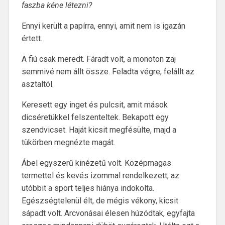
faszba kéne létezni?
Ennyi került a papírra, ennyi, amit nem is igazán
értett.
A fiú csak meredt. Fáradt volt, a monoton zaj
semmivé nem állt össze. Feladta végre, felállt az
asztaltól.
Keresett egy inget és pulcsit, amit mások
dicséretükkel felszenteltek. Bekapott egy
szendvicset. Haját kicsit megfésülte, majd a
tükörben megnézte magát.
Ábel egyszerű kinézetű volt. Középmagas
termettel és kevés izommal rendelkezett, az
utóbbit a sport teljes hiánya indokolta.
Egészségtelenül élt, de mégis vékony, kicsit
sápadt volt. Arcvonásai élesen húzódtak, egyfajta