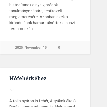
biztosítanak a nyelvjárások
tanulmányozására, testközeli
megismerésére. Azonban ezek a
kirándulások hamar túlnőttek a puszta
terepmunkán.
2025. November 15.
0
Hófehérkéhez
A tolla nyáron is fehér, A tyúkok éke ő.
Parányi teste mit sem ér, Akár a zord