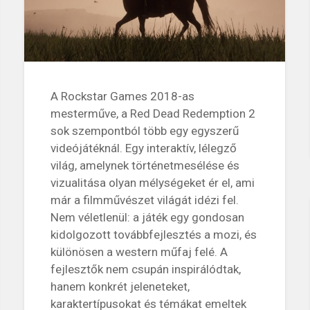
A Rockstar Games 2018-as
mesterműve, a Red Dead Redemption 2
sok szempontból több egy egyszerű
videójátéknál. Egy interaktív, lélegző
világ, amelynek történetmesélése és
vizualitása olyan mélységeket ér el, ami
már a filmművészet világát idézi fel.
Nem véletlenül: a játék egy gondosan
kidolgozott továbbfejlesztés a mozi, és
különösen a western műfaj felé. A
fejlesztők nem csupán inspirálódtak,
hanem konkrét jeleneteket,
karaktertípusokat és témákat emeltek