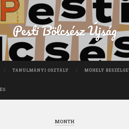
Pesti Bölcsész Újság
TANULMÁNYI OSZTÁLY
MŰHELY BESZÉLGE
ÉG
MONTH