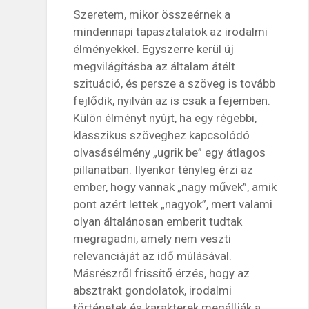
Szeretem, mikor összeérnek a
mindennapi tapasztalatok az irodalmi
élményekkel. Egyszerre kerül új
megvilágításba az általam átélt
szituáció, és persze a szöveg is tovább
fejlődik, nyilván az is csak a fejemben.
Külön élményt nyújt, ha egy régebbi,
klasszikus szöveghez kapcsolódó
olvasásélmény „ugrik be” egy átlagos
pillanatban. Ilyenkor tényleg érzi az
ember, hogy vannak „nagy művek”, amik
pont azért lettek „nagyok”, mert valami
olyan általánosan emberit tudtak
megragadni, amely nem veszti
relevanciáját az idő múlásával.
Másrészről frissítő érzés, hogy az
absztrakt gondolatok, irodalmi
történetek és karakterek megállják a