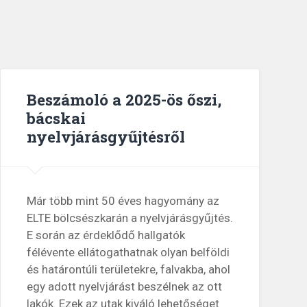
Beszámoló a 2025-ös őszi,
bácskai
nyelvjárásgyűjtésről
Már több mint 50 éves hagyomány az
ELTE bölcsészkarán a nyelvjárásgyűjtés.
E során az érdeklődő hallgatók
félévente ellátogathatnak olyan belföldi
és határontúli területekre, falvakba, ahol
egy adott nyelvjárást beszélnek az ott
lakók. Ezek az utak kiváló lehetőséget