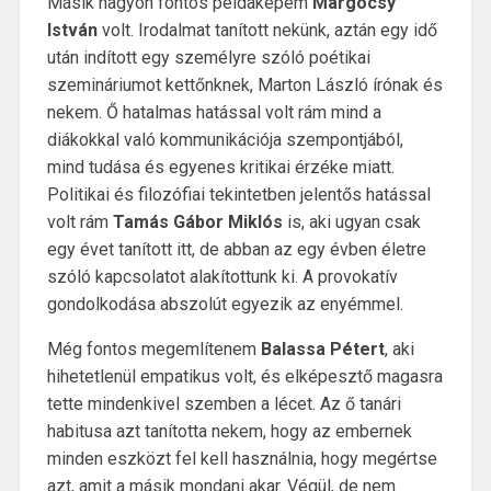
Másik nagyon fontos példaképem
Margócsy
István
volt. Irodalmat tanított nekünk, aztán egy idő
után indított egy személyre szóló poétikai
szemináriumot kettőnknek, Marton László írónak és
nekem. Ő hatalmas hatással volt rám mind a
diákokkal való kommunikációja szempontjából,
mind tudása és egyenes kritikai érzéke miatt.
Politikai és filozófiai tekintetben jelentős hatással
volt rám
Tamás Gábor Miklós
is, aki ugyan csak
egy évet tanított itt, de abban az egy évben életre
szóló kapcsolatot alakítottunk ki. A provokatív
gondolkodása abszolút egyezik az enyémmel.
Még fontos megemlítenem
Balassa Pétert
, aki
hihetetlenül empatikus volt, és elképesztő magasra
tette mindenkivel szemben a lécet. Az ő tanári
habitusa azt tanította nekem, hogy az embernek
minden eszközt fel kell használnia, hogy megértse
azt, amit a másik mondani akar. Végül, de nem