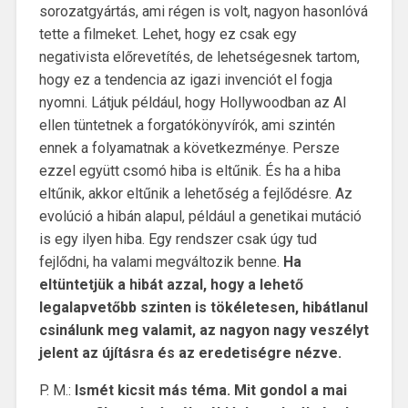
sorozatgyártás, ami régen is volt, nagyon hasonlóvá
tette a filmeket. Lehet, hogy ez csak egy
negativista előrevetítés, de lehetségesnek tartom,
hogy ez a tendencia az igazi invenciót el fogja
nyomni. Látjuk például, hogy Hollywoodban az AI
ellen tüntetnek a forgatókönyvírók, ami szintén
ennek a folyamatnak a következménye. Persze
ezzel együtt csomó hiba is eltűnik. És ha a hiba
eltűnik, akkor eltűnik a lehetőség a fejlődésre. Az
evolúció a hibán alapul, például a genetikai mutáció
is egy ilyen hiba. Egy rendszer csak úgy tud
fejlődni, ha valami megváltozik benne.
Ha
eltüntetjük a hibát azzal, hogy a lehető
legalapvetőbb szinten is tökéletesen, hibátlanul
csinálunk meg valamit, az nagyon nagy veszélyt
jelent az újításra és az eredetiségre nézve.
P. M.:
Ismét kicsit más téma. Mit gondol a mai