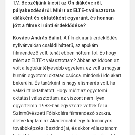
T.V.:
Beszéljünk kicsit az Ön diákéveiről,
pályakezdéséről. Miért az ELTE-t választotta
diákként és oktatóként egyaránt, és honnan
jött a filmek iránti érdeklődése?
Kovács András Bálint:
A filmek iránti érdeklődés
nyilvánvalóan családi hátterű, az apukám
filmrendező volt, tehát ebben nőttem föl. És hogy
miért az ELTE-t választottam? Abban az időben ez
volt a legtekintélyesebb egyetem, ez volt a magyar
humán egyetemi oktatás csúcsa, mindenki ide akart
bekerülni. És tanárként is nagy elismerés volt, ha
valaki itt oktathatott. Hogy miért az egyetemi
oktatást választottam, az viszont nem ilyen
egyértelmű. 1983-ban egyszerre vettek fel a
Színművészeti Főiskolára filmrendező szakra,
illetve kaptam az Akadémiától egy tudományos
továbbképzési ösztöndíjat, és akkor választanom