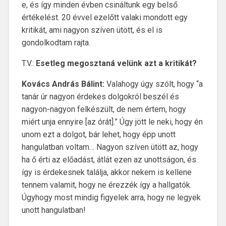
e, és így minden évben csináltunk egy belső
értékelést. 20 évvel ezelőtt valaki mondott egy
kritikát, ami nagyon szíven ütött, és el is
gondolkodtam rajta.
T.V.:
Esetleg megosztaná velünk azt a kritikát?
Kovács András Bálint:
Valahogy úgy szólt, hogy “a
tanár úr nagyon érdekes dolgokról beszél és
nagyon-nagyon felkészült, de nem értem, hogy
miért unja ennyire [az órát].” Úgy jött le neki, hogy én
unom ezt a dolgot, bár lehet, hogy épp unott
hangulatban voltam… Nagyon szíven ütött az, hogy
ha ő érti az előadást, átlát ezen az unottságon, és
így is érdekesnek találja, akkor nekem is kellene
tennem valamit, hogy ne érezzék így a hallgatók.
Úgyhogy most mindig figyelek arra, hogy ne legyek
unott hangulatban!