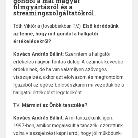
gondol a mai magyar
filmgyártásról és a
streamingszolgáltatókról.
Tóth Viktória (továbbiakban T.V.):
Első kérdésünk
az lenne, hogy mit gondol a hallgatói
értékelésekről?
Kovács András Bálint:
Szerintem a hallgatói
értékelés nagyon fontos dolog. A számok kevésbé
érdekelnek, de ha van valamilyen szöveges
visszajelzés, akkor azt elolvasom és megfontolom.
Igazából az egész bölcsészkaron mi vezettük be a
hallgatói értékelést legelsőként.
T.V.:
Mármint az Önök tanszéke?
Kovács András Bálint:
A mi tanszékünk, igen.
1997-ben, amikor megalakult a tanszék, szerettünk
volna visszajelzést kapni arról, hogy jól működünk-