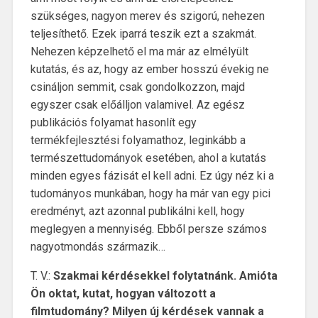
szükséges, nagyon merev és szigorú, nehezen
teljesíthető. Ezek iparrá teszik ezt a szakmát.
Nehezen képzelhető el ma már az elmélyült
kutatás, és az, hogy az ember hosszú évekig ne
csináljon semmit, csak gondolkozzon, majd
egyszer csak előálljon valamivel. Az egész
publikációs folyamat hasonlít egy
termékfejlesztési folyamathoz, leginkább a
természettudományok esetében, ahol a kutatás
minden egyes fázisát el kell adni. Ez úgy néz ki a
tudományos munkában, hogy ha már van egy pici
eredményt, azt azonnal publikálni kell, hogy
meglegyen a mennyiség. Ebből persze számos
nagyotmondás származik…
T. V.:
Szakmai kérdésekkel folytatnánk. Amióta
Ön oktat, kutat, hogyan változott a
filmtudomány? Milyen új kérdések vannak a