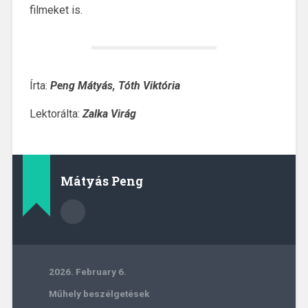
filmeket is.
Írta:
Peng Mátyás, Tóth Viktória
Lektorálta:
Zalka Virág
Mátyás Peng
2026. February 6.
Műhely beszélgetések