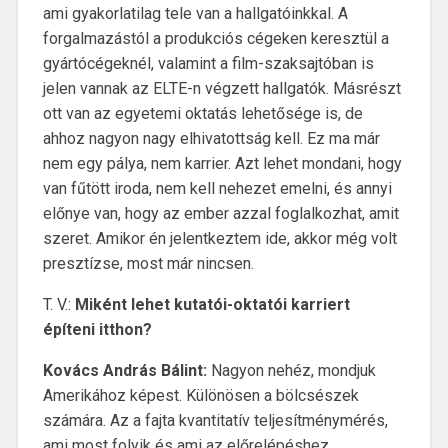
ami gyakorlatilag tele van a hallgatóinkkal. A
forgalmazástól a produkciós cégeken keresztül a
gyártócégeknél, valamint a film-szaksajtóban is
jelen vannak az ELTE-n végzett hallgatók. Másrészt
ott van az egyetemi oktatás lehetősége is, de
ahhoz nagyon nagy elhivatottság kell. Ez ma már
nem egy pálya, nem karrier. Azt lehet mondani, hogy
van fűtött iroda, nem kell nehezet emelni, és annyi
előnye van, hogy az ember azzal foglalkozhat, amit
szeret. Amikor én jelentkeztem ide, akkor még volt
presztízse, most már nincsen.
T. V.:
Miként lehet kutatói-oktatói karriert
építeni itthon?
Kovács András Bálint:
Nagyon nehéz, mondjuk
Amerikához képest. Különösen a bölcsészek
számára. Az a fajta kvantitatív teljesítménymérés,
ami most folyik és ami az előrelépéshez