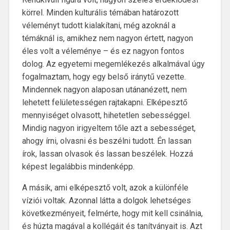
körrel. Minden kulturális témában határozott
véleményt tudott kialakítani, még azoknál a
témáknál is, amikhez nem nagyon értett, nagyon
éles volt a véleménye – és ez nagyon fontos
dolog. Az egyetemi megemlékezés alkalmával úgy
fogalmaztam, hogy egy belső iránytű vezette.
Mindennek nagyon alaposan utánanézett, nem
lehetett felületességen rajtakapni. Elképesztő
mennyiséget olvasott, hihetetlen sebességgel.
Mindig nagyon irigyeltem tőle azt a sebességet,
ahogy írni, olvasni és beszélni tudott. Én lassan
írok, lassan olvasok és lassan beszélek. Hozzá
képest legalábbis mindenképp.
A másik, ami elképesztő volt, azok a különféle
víziói voltak. Azonnal látta a dolgok lehetséges
következményeit, felmérte, hogy mit kell csinálnia,
és húzta magával a kollégáit és tanítványait is. Azt