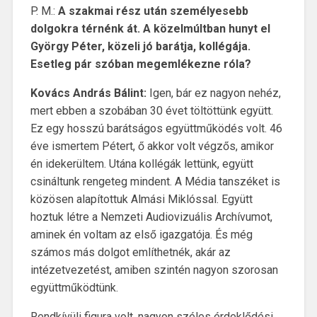
P. M.:
A szakmai rész után személyesebb
dolgokra térnénk át. A közelmúltban hunyt el
György Péter, közeli jó barátja, kollégája.
Esetleg pár szóban megemlékezne róla?
Kovács András Bálint:
Igen, bár ez nagyon nehéz,
mert ebben a szobában 30 évet töltöttünk együtt.
Ez egy hosszú barátságos együttműködés volt. 46
éve ismertem Pétert, ő akkor volt végzős, amikor
én idekerültem. Utána kollégák lettünk, együtt
csináltunk rengeteg mindent. A Média tanszéket is
közösen alapítottuk Almási Miklóssal. Együtt
hoztuk létre a Nemzeti Audiovizuális Archívumot,
aminek én voltam az első igazgatója. És még
számos más dolgot említhetnék, akár az
intézetvezetést, amiben szintén nagyon szorosan
együttműködtünk.
Rendkívüli figura volt, nagyon széles érdeklődési