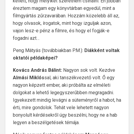
kellett, hogy melyiket szeretném csinálni. Én jobban
éreztem magam egy könyvtárban egyedül, mint a
filmgyártás zűrzavarában. Hozzám közelebb áll az,
hogy olvasok, írogatok, mint hogy izguljak azon,
vajon lesz-e pénz a filmre, és hogy el fogják-e
fogadni azt…
Peng Mátyás (továbbiakban P.M.):
Diákként voltak
oktatói példaképei?
Kovács András Bálint:
Nagyon sok volt. Kezdve
Almási Miklós
sal, aki tanszékvezető volt. Ő egy
nagyon képzett ember, aki próbálta az elméleti
dolgokat a lehető legegyszerűbben megragadni.
Igyekezett mindig levágni a süteményről a habot, ha
érti, mire gondolok. Tehát vele lehetett nagyon
bonyolult kérdésekről úgy beszélni, hogy ne a hab
legyen a beszélgetések témája.