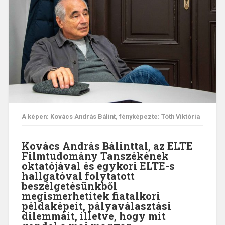
A képen: Kovács András Bálint, fényképezte: Tóth Viktória
Kovács András Bálinttal, az ELTE
Filmtudomány Tanszékének
oktatójával és egykori ELTE-s
hallgatóval folytatott
beszélgetésünkből
megismerhetitek fiatalkori
példaképeit, pályaválasztási
dilemmáit, illetve, hogy mit