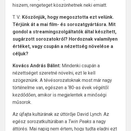
hiszem, rengeteget köszönhetnek neki emiatt.
T. V.:
Köszönjük, hogy megosztotta ezt velünk.
Térjünk át a mai film- és sorozatgyártásra. Mit
gondol a streamingszolgáltatók által készített,
sugárzott sorozatokról? Hordoznak valamilyen
értéket, vagy csupán a nézettség növelése a
céljuk?
Kovács András Bálint:
Mindenki csupán a
nézettséget szeretné növelni, ezt le kell
szögeznünk. A tévésorozatoknak most már nagy
történelme van, egészen a ‘80-as évek végétől
kezdődően, amikor is megjelentek a minőségi
műsorok.
Az újfajta kultúrának az úttörője David Lynch. Az
egész sorozatkultúrában a
Twin Peaks
a nagy
áttörés. Mai napig nem értem, hogy tudta eladni ezt