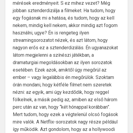
mérések eredményeit. S ez mihez vezet? Még
jobban sztenderdizálja a filmeket. Ha tudom, hogy
egy fogásnak mi a hatása, és tudom, hogy az kell
nekem, mindig kell nekem, akkor mindig azt fogom
használni, ugye? Én is rengeteg ilyen
streamingsorozatot nézek, és azt látom, hogy
nagyon erős ez a sztenderdizálás. Én ugyanazokat
látom megjelenni a színészi játékban, a
dramaturgiai megoldásokban az ilyen sorozatok
esetében. Ezek azok, amiktől úgy megőrül az
ember – vagy legalábbis én megőrülök. Szoktam
órán mondani, hogy kétféle filmet nem szeretek
nézni: az egyik, ami úgy kezdődik, hogy reggel
fölkelnek, a másik pedig az, amiben az első három
perc után az van, hogy “két hónappal korábban”.
Mert tudom, hogy ezek a végtelenül olcsó fogások
mire valók. A Netflix-sorozatok nagy része például
így működik. Azt gondolom, hogy az a hollywoodi