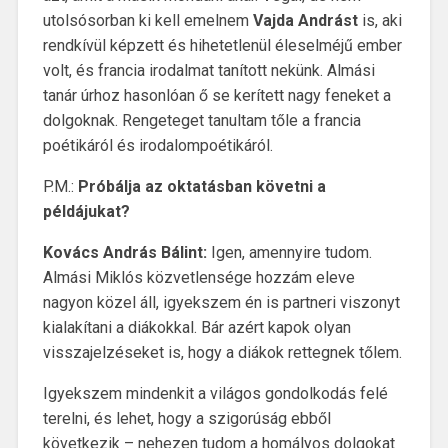
utolsósorban ki kell emelnem
Vajda Andrást
is, aki
rendkívül képzett és hihetetlenül éleselméjű ember
volt, és francia irodalmat tanított nekünk. Almási
tanár úrhoz hasonlóan ő se kerített nagy feneket a
dolgoknak. Rengeteget tanultam tőle a francia
poétikáról és irodalompoétikáról.
P.M.:
Próbálja az oktatásban követni a
példájukat?
Kovács András Bálint:
Igen, amennyire tudom.
Almási Miklós közvetlensége hozzám eleve
nagyon közel áll, igyekszem én is partneri viszonyt
kialakítani a diákokkal. Bár azért kapok olyan
visszajelzéseket is, hogy a diákok rettegnek tőlem.
Igyekszem mindenkit a világos gondolkodás felé
terelni, és lehet, hogy a szigorúság ebből
következik – nehezen tudom a homályos dolgokat