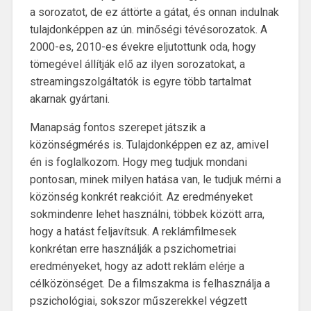
a sorozatot, de ez áttörte a gátat, és onnan indulnak
tulajdonképpen az ún. minőségi tévésorozatok. A
2000-es, 2010-es évekre eljutottunk oda, hogy
tömegével állítják elő az ilyen sorozatokat, a
streamingszolgáltatók is egyre több tartalmat
akarnak gyártani.
Manapság fontos szerepet játszik a
közönségmérés is. Tulajdonképpen ez az, amivel
én is foglalkozom. Hogy meg tudjuk mondani
pontosan, minek milyen hatása van, le tudjuk mérni a
közönség konkrét reakcióit. Az eredményeket
sokmindenre lehet használni, többek között arra,
hogy a hatást feljavítsuk. A reklámfilmesek
konkrétan erre használják a pszichometriai
eredményeket, hogy az adott reklám elérje a
célközönséget. De a filmszakma is felhasználja a
pszichológiai, sokszor műszerekkel végzett