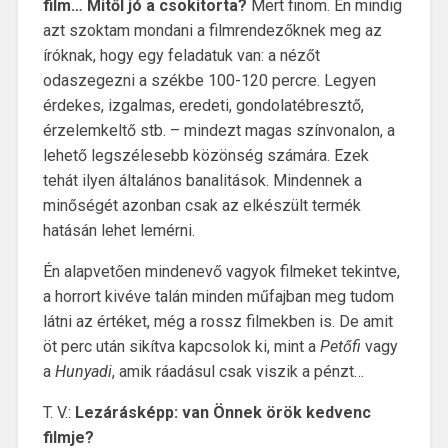
film… Mitől jó a csokitorta?
Mert finom. Én mindig
azt szoktam mondani a filmrendezőknek meg az
íróknak, hogy egy feladatuk van: a nézőt
odaszegezni a székbe 100-120 percre. Legyen
érdekes, izgalmas, eredeti, gondolatébresztő,
érzelemkeltő stb. – mindezt magas színvonalon, a
lehető legszélesebb közönség számára. Ezek
tehát ilyen általános banalitások. Mindennek a
minőségét azonban csak az elkészült termék
hatásán lehet lemérni.
Én alapvetően mindenevő vagyok filmeket tekintve,
a horrort kivéve talán minden műfajban meg tudom
látni az értéket, még a rossz filmekben is. De amit
öt perc után sikítva kapcsolok ki, mint a
Petőfi
vagy
a
Hunyadi
, amik ráadásul csak viszik a pénzt…
T. V.:
Lezárásképp: van Önnek örök kedvenc
filmje?