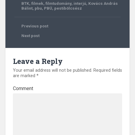
BTK
,
filmek
,
filmtudomány
,
interjú
,
Kovács András
Bálint
,
pbu
,
PBÚ
,
pestibölcsész
Previous post
Next post
Leave a Reply
Your email address will not be published.
Required fields
are marked
*
Comment