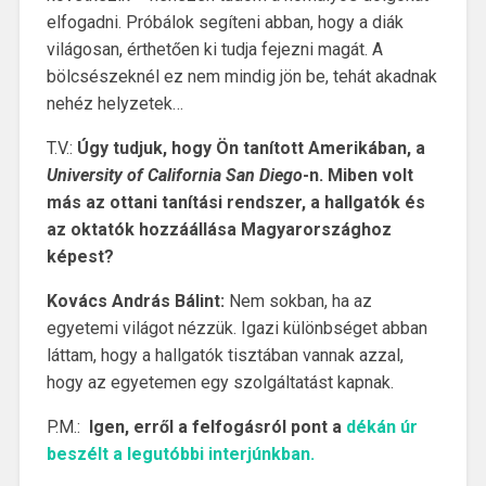
elfogadni. Próbálok segíteni abban, hogy a diák
világosan, érthetően ki tudja fejezni magát. A
bölcsészeknél ez nem mindig jön be, tehát akadnak
nehéz helyzetek…
T.V.:
Úgy tudjuk, hogy Ön tanított Amerikában, a
University of California San Diego
-n. Miben volt
más az ottani tanítási rendszer, a hallgatók és
az oktatók hozzáállása Magyarországhoz
képest?
Kovács András Bálint:
Nem sokban, ha az
egyetemi világot nézzük. Igazi különbséget abban
láttam, hogy a hallgatók tisztában vannak azzal,
hogy az egyetemen egy szolgáltatást kapnak.
P.M.:
Igen, erről a felfogásról pont a
dékán úr
beszélt a legutóbbi interjúnkban.