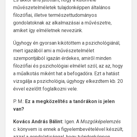
művészetelméletek tulajdonképpen általános
filozófiai, illetve természettudományos
gondolatoknak az alkalmazásai a művészetre,
amiket így elméletnek nevezünk.
Úgyhogy én gyorsan kikötöttem a pszichológiánál,
mert igazából ami a művészetelmélet
szempontjából igazán érdekes, amiről minden
filozófiai és pszichológiai elmélet szól, az az, hogy
a műalkotás miként hat a befogadóra. Ezt a hatást
vizsgálja a pszichológia, úgyhogy elkezdtem kb. 20
évvel ezelőtt foglalkozni vele.
P. M.:
Ez a megközelítés a tanórákon is jelen
van?
Kovács András Bálint:
Igen. A
Mozgóképelemzés
c. könyvem is ennek a figyelembevételével készült,
azzal a gondolatisággal, hogy tulajdonképpen