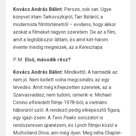
Kovács András Bálint:
Persze, sok van. Ugye
könyvet írtam Tarkovszkijról, Tarr Béláról, a
modernista filmtörténetről – evidens, hogy akkor
azokat a filmeket nagyon szeretem. De az a film,
amit a legtöbbször láttam, és amit két-három
évente mindig megnézek, az a
Keresztapa
.
P. M.:
Első, második rész?
Kovács András Bálint:
Mindkettő. A harmadik az
nem jó. Nem kellett volna megcsinálni, az egy
tévedés. Amit még kifejezetten szeretek, az a
Szarvasvadász
, nem tudom, ismerik-e. Michael
Cimino elfeledett filmje 1978-ból, a vietnámi
háborúról szól. A rendező pedig elképesztő figura,
egy igazi zseni. A
Twin Peaks
sorozatot is
rendszeresen újranézem, és Lynch filmjei közül a
Mulholland Drive
, ami még ilyen. Meg néha Chaplin-