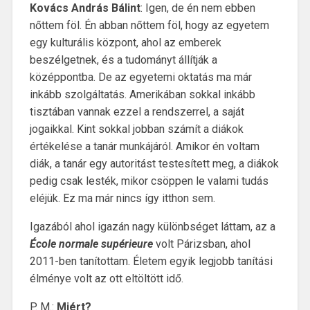
Kovács András Bálint
: Igen, de én nem ebben
nőttem föl. Én abban nőttem föl, hogy az egyetem
egy kulturális központ, ahol az emberek
beszélgetnek, és a tudományt állítják a
középpontba. De az egyetemi oktatás ma már
inkább szolgáltatás. Amerikában sokkal inkább
tisztában vannak ezzel a rendszerrel, a saját
jogaikkal. Kint sokkal jobban számít a diákok
értékelése a tanár munkájáról. Amikor én voltam
diák, a tanár egy autoritást testesített meg, a diákok
pedig csak lesték, mikor csöppen le valami tudás
eléjük. Ez ma már nincs így itthon sem.
Igazából ahol igazán nagy különbséget láttam, az a
École normale supérieure
volt Párizsban, ahol
2011-ben tanítottam. Életem egyik legjobb tanítási
élménye volt az ott eltöltött idő.
P. M.:
Miért?