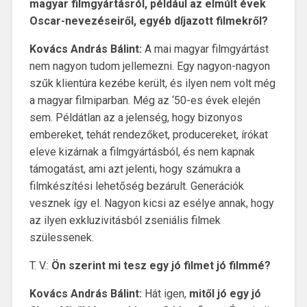
magyar filmgyártásról, például az elmúlt évek
Oscar-nevezéseiről, egyéb díjazott filmekről?
Kovács András Bálint:
A mai magyar filmgyártást
nem nagyon tudom jellemezni. Egy nagyon-nagyon
szűk klientúra kezébe került, és ilyen nem volt még
a magyar filmiparban. Még az ‘50-es évek elején
sem. Példátlan az a jelenség, hogy bizonyos
embereket, tehát rendezőket, producereket, írókat
eleve kizárnak a filmgyártásból, és nem kapnak
támogatást, ami azt jelenti, hogy számukra a
filmkészítési lehetőség bezárult. Generációk
vesznek így el. Nagyon kicsi az esélye annak, hogy
az ilyen exkluzivitásból zseniális filmek
szülessenek.
T. V.:
Ön szerint mi tesz egy jó filmet jó filmmé?
Kovács András Bálint:
Hát igen,
mitől jó egy jó