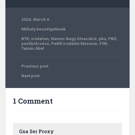
2026. March 4.
Műhely beszélgetések
BTK
,
irodalom
,
Nemes Nagy Olvasókör
,
pbu
,
PBÚ
,
pestibölcsész
,
Petőfi Irodalmi Múzeum
,
PIM
,
Tamás Ábel
Previous post
Next post
1 Comment
Gsa Ser Proxy