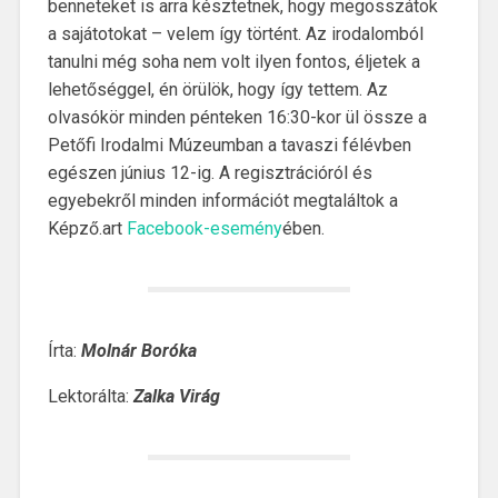
benneteket is arra késztetnek, hogy megosszátok
a sajátotokat – velem így történt. Az irodalomból
tanulni még soha nem volt ilyen fontos, éljetek a
lehetőséggel, én örülök, hogy így tettem. Az
olvasókör minden pénteken 16:30-kor ül össze a
Petőfi Irodalmi Múzeumban a tavaszi félévben
egészen június 12-ig. A regisztrációról és
egyebekről minden információt megtaláltok a
Képző.art
Facebook-esemény
ében.
Írta:
Molnár Boróka
Lektorálta:
Zalka Virág