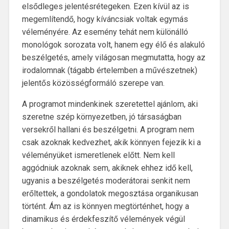
elsődleges jelentésrétegeken. Ezen kívül az is
megemlítendő, hogy kíváncsiak voltak egymás
véleményére. Az esemény tehát nem különálló
monológok sorozata volt, hanem egy élő és alakuló
beszélgetés, amely világosan megmutatta, hogy az
irodalomnak (tágabb értelemben a művészetnek)
jelentős közösségformáló szerepe van.
A programot mindenkinek szeretettel ajánlom, aki
szeretne szép környezetben, jó társaságban
versekről hallani és beszélgetni. A program nem
csak azoknak kedvezhet, akik könnyen fejezik ki a
véleményüket ismeretlenek előtt. Nem kell
aggódniuk azoknak sem, akiknek ehhez idő kell,
ugyanis a beszélgetés moderátorai senkit nem
erőltettek, a gondolatok megosztása organikusan
történt. Ám az is könnyen megtörténhet, hogy a
dinamikus és érdekfeszítő vélemények végül