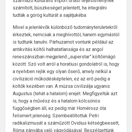
származó kulturális import óriási teljesítménynek
számított, büszkeséget jelentett, ha integrálni
tudták a görög kultúrát a sajátjukéba.
Mivel a jelenlévők különböző tudományterületekről
érkeztek, nemcsak a meghívottól, hanem egymástól
is tudtunk tanulni. Párhuzamot vontunk például az
antikvitás költői halhatatlansága és az angol
reneszánszban megjelenő „superstar” költőimágó
között. Szó volt arról a horatiusi gondolatról is, hogy
a nyelvben rejlik egy olyan őserő, amely nélkül a
civilizáció működésképtelen, ez az erő pedig a
költők kezében van. A múzsa civilizálja ugyanis
Augustus (tehát a hatalom) erejét. Megfigyeltük azt
is, hogy a művész és a hatalom kölcsönös
függőségben áll, ez pedig már Homérosz óta
felismert jelenség. Szembeállítottuk Petri
radikalizmusát a száműzött Ovidius kétségbeesett,
Róma irányába való vágyódásával. Beszélgettünk