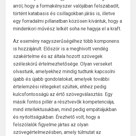
arról, hogy a formakényszer valójában felszabadít,
történt katabasis és csillagokban járás is, illetve
egy forradalmi pillanatban közösen kívántuk, hogy a
mindenkori művész lelkét soha ne hagyja el a kraft.
Az esemény nagyszerűségéhez több komponens
is hozzájárult. Először is a meghívott vendég
szakértelme és az általa hozott szövegek
széleskörű értelmezhetősége. Olyan verseket
olvastunk, amelyekhez mindig tudtunk kapcsolni
újabb és újabb gondolatokat, amelyek további
értelemzési rétegeket szültek, ehhez pedig
kulcsfontosságú az értő szövegválasztás. Egy
másik fontos pillér a résztvevők kompetenciája,
mind intellektusukban, mind pedig empátiájukban
és nyitottságukban. Érezhető volt, hogy a
felszólalók figyelme jártas az olyan
szövegértelmezésben, amely túlmutat az