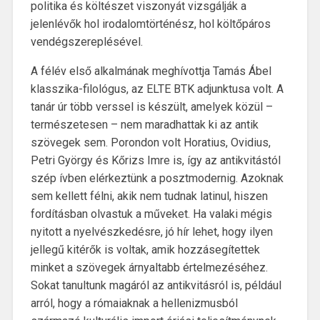
politika és költészet viszonyát vizsgálják a
jelenlévők hol irodalomtörténész, hol költőpáros
vendégszereplésével.
A félév első alkalmának meghívottja Tamás Ábel
klasszika-filológus, az ELTE BTK adjunktusa volt. A
tanár úr több verssel is készült, amelyek közül –
természetesen – nem maradhattak ki az antik
szövegek sem. Porondon volt Horatius, Ovidius,
Petri György és Kőrizs Imre is, így az antikvitástól
szép ívben elérkeztünk a posztmodernig. Azoknak
sem kellett félni, akik nem tudnak latinul, hiszen
fordításban olvastuk a műveket. Ha valaki mégis
nyitott a nyelvészkedésre, jó hír lehet, hogy ilyen
jellegű kitérők is voltak, amik hozzásegítettek
minket a szövegek árnyaltabb értelmezéséhez.
Sokat tanultunk magáról az antikvitásról is, például
arról, hogy a rómaiaknak a hellenizmusból