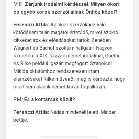
M.B.:
Zárjunk irodalmi kérdéssel.
Milyen ókori
és egyéb korok szerzői állnak Önhöz közel?
Ferenczi Attila:
Az ókori szerzőkhöz való
kötődésem talán magától értetődő, mivel azokról
cikkeket írok és előadásokat tartok. Zenében
Wagnert és Bachot szoktam hallgatni. Nagyon
szeretem a XIX. századi német irodalmat, Goethe
és Rilke például igazán megfogott. Szabolcsi
Miklós oktatómhoz rendszeresen írtam
elemzéseket Rilke műveiről, meg is kérdezte, hogy
miért nem akarok német lírával foglalkozni.
P.M.:
És a kortársak közül?
Ferenczi Attila:
Nádas mindenekfelett. Minden
betűje.