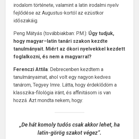
irodalom története, valamint a latin irodalmi nyelv
fejlődése az Augustus-kortól az ezüstkor
időszakáig.
Peng Mátyás (továbbiakban: P.M.):
Úgy tudjuk,
hogy magyar–latin tanári szakon kezdte
tanulmányait. Miért az ókori nyelvekkel kezdett
foglalkozni, és nem a magyarral?
Ferenczi Attila
: Debrecenben kezdtem a
tanulmányaimat, ahol volt egy nagyon kedves
tanárom, Tegyey Imre. Látta, hogy érdeklődöm a
klasszika-filológia iránt, és affinitásom is van
hozzá. Azt mondta nekem, hogy:
„De hát komoly tudós csak akkor lehet, ha
latin-görög szakot végez”.