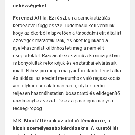
nehézségeket…
Ferenczi Attila:
Ez részben a demokratizálás
kérdésével függ össze. Tudomásul kell vennünk,
hogy az ókorból alapvetően a társadalmi elit által írt
szövegek maradtak ránk, és őket leginkább a
nyelvhasználat különbözteti meg a nem elit
csoportoktól. Ráadásul ezek a művek önmagukban
is bonyolultak retorikájuk és esztétikai elvárásaik
miatt. Ehhez jön még a magyar fordítástörténet átka
és áldása: az eredeti metrumhoz való ragaszkodás,
ami olykor csodálatosan szép, olykor pedig
teljesen használhatatlan, bosszantó és elidegenítő
eredményhez vezet. De ez a paradigma nagyon
recseg-ropog.
M.B.:
Most áttérünk az utolsó témakörre, a
kicsit személyesebb kérdésekre. A kutatói lét