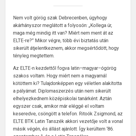
Nem volt görög szak Debrecenben, úgyhogy
akárhányszor meglátott a folyosón: „Kollega úr,
maga még mindig itt van? Miért nem ment át az
ELTE-re?” Mikor végre, több évi biztatás után
sikerült átjelentkeznem, akkor megsértődött, hogy
tényleg megtettem.
Az ELTE-n kezdettől fogva latin–magyar–ógörög
szakos voltam. Hogy miért nem a magyarnál
kötöttem ki? Tulajdonképpen egy véletlen alakította
a pályámat. Diplomaszerzés után nem sikerült
elhelyezkednem középiskolai tanárként. Aztán
egyszer csak, amikor már eléggé el voltam
keseredve, csöngött a telefon. Ritoók Zsigmond, az
ELTE BTK Latin Tanszék akkori vezetője volt a vonal
másik végén, és állást ajánlott. Így kerültem ‘86.