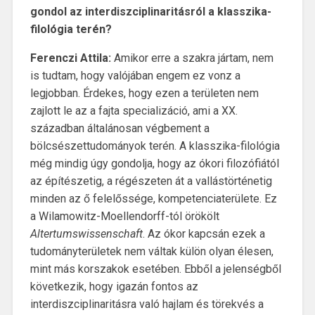
gondol az interdiszciplinaritásról a klasszika-
filológia terén?
Ferenczi Attila:
Amikor erre a szakra jártam, nem
is tudtam, hogy valójában engem ez vonz a
legjobban. Érdekes, hogy ezen a területen nem
zajlott le az a fajta specializáció, ami a XX.
században általánosan végbement a
bölcsészettudományok terén. A klasszika-filológia
még mindig úgy gondolja, hogy az ókori filozófiától
az építészetig, a régészeten át a vallástörténetig
minden az ő felelőssége, kompetenciaterülete. Ez
a Wilamowitz-Moellendorff-tól örökölt
Altertumswissenschaft
. Az ókor kapcsán ezek a
tudományterületek nem váltak külön olyan élesen,
mint más korszakok esetében. Ebből a jelenségből
következik, hogy igazán fontos az
interdiszciplinaritásra való hajlam és törekvés a