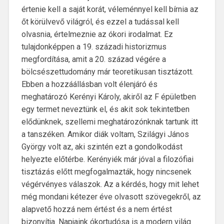
értenie kell a saját korát, véleménnyel kell bírnia az
őt körülvevő világról, és ezzel a tudással kell
olvasnia, értelmeznie az ókori irodalmat. Ez
tulajdonképpen a 19. századi historizmus
megfordítása, amit a 20. század végére a
bölcsészettudomány már teoretikusan tisztázott.
Ebben a hozzáállásban volt élenjáró és
meghatározó Kerényi Károly, akiről az F épületben
egy termet neveztünk el, és akit sok tekintetben
elődünknek, szellemi meghatározónknak tartunk itt
a tanszéken. Amikor diák voltam, Szilágyi János
György volt az, aki szintén ezt a gondolkodást
helyezte előtérbe. Kerényiék már jóval a filozófiai
tisztázás előtt megfogalmazták, hogy nincsenek
végérvényes válaszok. Az a kérdés, hogy mit lehet
még mondani kétezer éve olvasott szövegekről, az
alapvető hozzá nem értést és a nem értést
bizonyítja. Napjaink ókortudósa is a modern világ