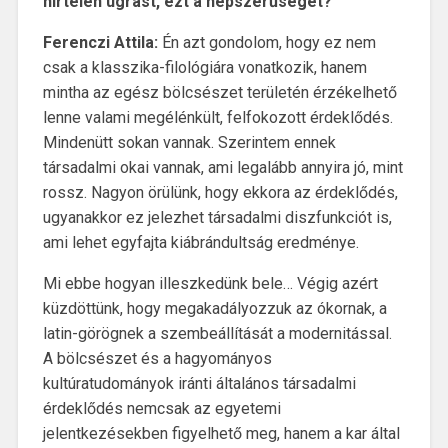
hirtelen ugrást, ezt a népszerűséget?
Ferenczi Attila:
Én azt gondolom, hogy ez nem
csak a klasszika-filológiára vonatkozik, hanem
mintha az egész bölcsészet területén érzékelhető
lenne valami megélénkült, felfokozott érdeklődés.
Mindenütt sokan vannak. Szerintem ennek
társadalmi okai vannak, ami legalább annyira jó, mint
rossz. Nagyon örülünk, hogy ekkora az érdeklődés,
ugyanakkor ez jelezhet társadalmi diszfunkciót is,
ami lehet egyfajta kiábrándultság eredménye.
Mi ebbe hogyan illeszkedünk bele… Végig azért
küzdöttünk, hogy megakadályozzuk az ókornak, a
latin-görögnek a szembeállítását a modernitással.
A bölcsészet és a hagyományos
kultúratudományok iránti általános társadalmi
érdeklődés nemcsak az egyetemi
jelentkezésekben figyelhető meg, hanem a kar által