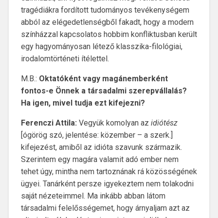
tragédiákra fordított tudományos tevékenységem
abból az elégedetlenségből fakadt, hogy a modern
színházzal kapcsolatos hobbim konfliktusban került
egy hagyományosan létező klasszika-filológiai,
irodalomtörténeti ítélettel.
M.B.:
Oktatóként vagy magánemberként
fontos-e Önnek a társadalmi szerepvállalás?
Ha igen, mivel tudja ezt kifejezni?
Ferenczi Attila:
Vegyük komolyan az
idiótész
[ógörög szó, jelentése: közember – a szerk.]
kifejezést, amiből az idióta szavunk származik.
Szerintem egy magára valamit adó ember nem
tehet úgy, mintha nem tartoznának rá közösségének
ügyei. Tanárként persze igyekeztem nem tolakodni
saját nézeteimmel. Ma inkább abban látom
társadalmi felelősségemet, hogy árnyaljam azt az