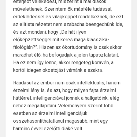
elterjedt vélekedést, miszerint a mai diákok
műveletlenek. Szerintem ők másféle tudással,
érdeklődéssel és világképpel rendelkeznek, de ezt
az elitista nézetet nem szabadna beengednünk ide,
és azt mondani, hogy „De hát ilyen
előképzettséggel mit keres maga klasszika-
filológián?”. Hiszen az ókortudomány is csak akkor
maradhat élő, ha befogadjuk a jelen tapasztalatait.
Ha ez nem így lenne, akkor rengeteg koravén, a
kortól idegen okostojást várnánk a szakra.
Ráadásul az ember nem csak intellektuális, hanem
érzelmi lény is, és azt, hogy milyen fajta érzelmi
háttérrel, intelligenciával jönnek a hallgatóink, elég
nehéz megállapítani. Véleményem szerint több
esetben az érzelmi intelligenciájuk
összehasonlíthatatlanul magasabb, mint egy
harminc évvel ezelőtti diáké volt.