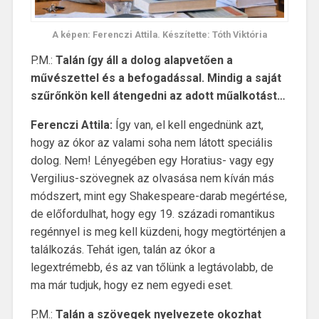
A képen: Ferenczi Attila. Készítette: Tóth Viktória
P.M.:
Talán így áll a dolog alapvetően a
művészettel és a befogadással. Mindig a saját
szűrőnkön kell átengedni az adott műalkotást…
Ferenczi Attila:
Így van, el kell engednünk azt,
hogy az ókor az valami soha nem látott speciális
dolog. Nem! Lényegében egy Horatius- vagy egy
Vergilius-szövegnek az olvasása nem kíván más
módszert, mint egy Shakespeare-darab megértése,
de előfordulhat, hogy egy 19. századi romantikus
regénnyel is meg kell küzdeni, hogy megtörténjen a
találkozás. Tehát igen, talán az ókor a
legextrémebb, és az van tőlünk a legtávolabb, de
ma már tudjuk, hogy ez nem egyedi eset.
P.M.:
Talán a szövegek nyelvezete okozhat