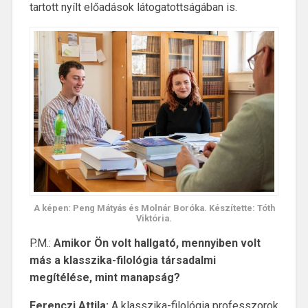
tartott nyílt előadások látogatottságában is.
A képen: Peng Mátyás és Molnár Boróka. Készítette: Tóth
Viktória.
P.M.:
Amikor Ön volt hallgató, mennyiben volt
más a klasszika-filológia társadalmi
megítélése, mint manapság?
Ferenczi Attila:
A klasszika-filológia professzorok