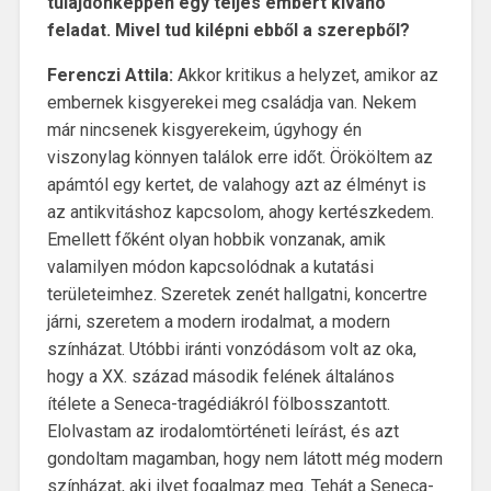
tulajdonképpen egy teljes embert kívánó
feladat. Mivel tud kilépni ebből a szerepből?
Ferenczi Attila:
Akkor kritikus a helyzet, amikor az
embernek kisgyerekei meg családja van. Nekem
már nincsenek kisgyerekeim, úgyhogy én
viszonylag könnyen találok erre időt. Örököltem az
apámtól egy kertet, de valahogy azt az élményt is
az antikvitáshoz kapcsolom, ahogy kertészkedem.
Emellett főként olyan hobbik vonzanak, amik
valamilyen módon kapcsolódnak a kutatási
területeimhez. Szeretek zenét hallgatni, koncertre
járni, szeretem a modern irodalmat, a modern
színházat. Utóbbi iránti vonzódásom volt az oka,
hogy a XX. század második felének általános
ítélete a Seneca-tragédiákról fölbosszantott.
Elolvastam az irodalomtörténeti leírást, és azt
gondoltam magamban, hogy nem látott még modern
színházat, aki ilyet fogalmaz meg. Tehát a Seneca-