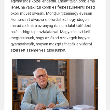
egymáshoz közel engedni. Emiatt talán probléma
lehet, ha valaki túl korán és felkészületlenül kezd
ókori művet olvasni. Mondjuk tizennégy évesen
Homéroszt olvasva előfordulhat, hogy idegen
marad számára az anyag és nem talál kötődést
saját addigi tapasztalataival. Magyarán azt kell
megtanulnunk, hogy az ókori szövegek hogyan
gyarapíthatják, hogyan mozgósíthatják a világról
szerzett személyes tudásunkat.