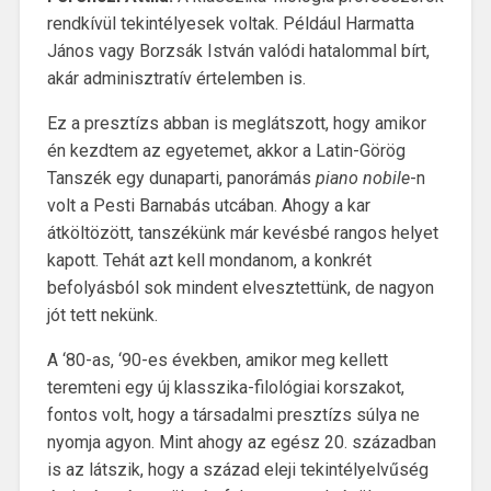
rendkívül tekintélyesek voltak. Például Harmatta
János vagy Borzsák István valódi hatalommal bírt,
akár adminisztratív értelemben is.
Ez a presztízs abban is meglátszott, hogy amikor
én kezdtem az egyetemet, akkor a Latin-Görög
Tanszék egy dunaparti, panorámás
piano nobile
-n
volt a Pesti Barnabás utcában. Ahogy a kar
átköltözött, tanszékünk már kevésbé rangos helyet
kapott. Tehát azt kell mondanom, a konkrét
befolyásból sok mindent elvesztettünk, de nagyon
jót tett nekünk.
A ‘80-as, ‘90-es években, amikor meg kellett
teremteni egy új klasszika-filológiai korszakot,
fontos volt, hogy a társadalmi presztízs súlya ne
nyomja agyon. Mint ahogy az egész 20. században
is az látszik, hogy a század eleji tekintélyelvűség