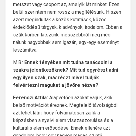
metszet vagy csoport az, amelyik lát minket. Ezen
belül szerintem nem rossz a megítélésünk. Hiszen
azért megindultak a közös kutatások, közös
érdeklődésű tárgyak, kiadványok, irodalom. Ebben a
szűk körben látszunk, messzebbről meg még
nálunk nagyobbak sem igazán, egy-egy eseményt
leszámítva.
M.B.:
Ennek fényében mit tudna tanácsolni a
szakra jelentkezőknek? Mit tud egyrészt adni
egy ilyen szak, másrészt mivel tudják
felvértezni magukat a jövőre nézve?
Ferenczi Attila:
Alapvetően azokat várjuk, akik
belső motivációt éreznek. Megfelelő távolságból
azt lehet látni, hogy folyamatosan zajlik a
képzésben a nyelvi elem visszaszorulása és a
kulturális elem erősödése. Ennek ellenére azt
gondolom, hogy egy nagyon magas szintű