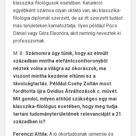
klasszika-filológusok esetében. Karunkról
egyébként számos olyan oktató van, aki klasszika-
filológia diplomát szerzett, de az itt szerzett tudást
más területeken kamatoztatja. Ilyen például Pócs
Dániel vagy Géra Eleonóra, akit nemrég neveztek ki
professzornak.
M. B.:
Számomra úgy tűnik, hogy az elmúlt
században mintha elefántcsonttoronyból
néztek volna a világra az ókorászok, ma
viszont mintha kezdene eltűnni ez a
távolságtartás. Például Csehy Zoltán most
fordította újra Ovidius Átváltozások c. művét.
Mit gondol, milyen attitűd szükséges egy mai
klasszika-filológus esetében, hogy meg tudja
tartani tudományterületének relevanciáját a 21.
században is?
Ferenczi Attila:
A jó ókortudósnak ismernie és