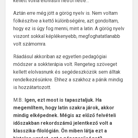
kellett volna elolvasni hétről hétre…
Aztán erre még jött a görög nyelv is. Nem voltam
fölkészítve a kettő különbségére, azt gondoltam,
hogy ez is úgy fog menni, mint a latin. A görög nyelv
viszont sokkal képlékenyebb, megfoghatatlanabb
volt számomra.
Ráadásul akkoriban az egyetlen pedagógiai
módszer a sokkterápia volt. Rengeteg szöveget
kellett elolvasnunk és segédeszközök sem álltak
rendelkezésünkre. Ehhez a szakhoz a pánik mindig
is hozzátartozott.
M.B.:
Igen, ezt most is tapasztaljuk. Ha
megemlítem, hogy latin szakra járok, akkor
mindig elképednek. Mégis az előző felvételi
időszakban rekordszámú jelentkező volt a
klasszika-filológián. Ön miben látja ezt a