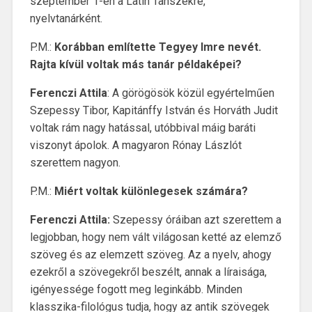
szeptember 1-én a Latin Tanszékre,
nyelvtanárként.
P.M.:
Korábban említette Tegyey Imre nevét.
Rajta kívül voltak más tanár példaképei?
Ferenczi Attila
: A görögösök közül egyértelműen
Szepessy Tibor, Kapitánffy István és Horváth Judit
voltak rám nagy hatással, utóbbival máig baráti
viszonyt ápolok. A magyaron Rónay Lászlót
szerettem nagyon.
P.M.:
Miért voltak különlegesek számára?
Ferenczi Attila:
Szepessy óráiban azt szerettem a
legjobban, hogy nem vált világosan ketté az elemző
szöveg és az elemzett szöveg. Az a nyelv, ahogy
ezekről a szövegekről beszélt, annak a líraisága,
igényessége fogott meg leginkább. Minden
klasszika-filológus tudja, hogy az antik szövegek