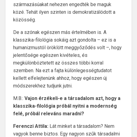
származásúakat nehezen engedték be maguk
közé. Tehát ilyen szinten is demokratizálódott a
közösség.
De a szónak egészen más értelmében is. A
klasszika-filológia sokáig azt gondolta – ez is a
humanizmustól öröklött meggyőződés volt –, hogy
jelentősége egészen kivételes, és
megkülönböztetett az összes többi korral
szemben. Na ezt a fajta különlegességtudatot
kellett elfelejtenünk ahhoz, hogy egészen új
módszerekhez tudjunk jutni.
M.B.:
Vajon érzékeli-e a társadalom azt, hogy a
klasszika-filológia próbál nyitni a modernség
felé, próbál releváns maradni?
Ferenczi Attila:
Lát minket a társadalom? Nem
vagyok benne biztos. Egy nagyon szűk társadalmi