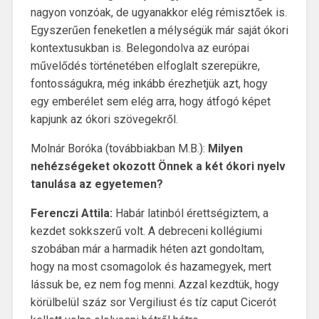
nagyon vonzóak, de ugyanakkor elég rémisztőek is.
Egyszerűen feneketlen a mélységük már saját ókori
kontextusukban is. Belegondolva az európai
művelődés történetében elfoglalt szerepükre,
fontosságukra, még inkább érezhetjük azt, hogy
egy emberélet sem elég arra, hogy átfogó képet
kapjunk az ókori szövegekről.
Molnár Boróka (továbbiakban M.B.):
Milyen
nehézségeket okozott Önnek a két ókori nyelv
tanulása az egyetemen?
Ferenczi Attila:
Habár latinból érettségiztem, a
kezdet sokkszerű volt. A debreceni kollégiumi
szobában már a harmadik héten azt gondoltam,
hogy na most csomagolok és hazamegyek, mert
lássuk be, ez nem fog menni. Azzal kezdtük, hogy
körülbelül száz sor Vergiliust és tíz caput Cicerót