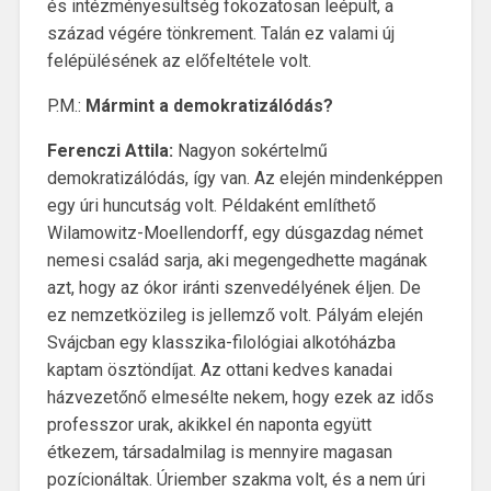
és intézményesültség fokozatosan leépült, a
század végére tönkrement. Talán ez valami új
felépülésének az előfeltétele volt.
P.M.:
Mármint a demokratizálódás?
Ferenczi Attila:
Nagyon sokértelmű
demokratizálódás, így van. Az elején mindenképpen
egy úri huncutság volt. Példaként említhető
Wilamowitz-Moellendorff, egy dúsgazdag német
nemesi család sarja, aki megengedhette magának
azt, hogy az ókor iránti szenvedélyének éljen. De
ez nemzetközileg is jellemző volt. Pályám elején
Svájcban egy klasszika-filológiai alkotóházba
kaptam ösztöndíjat. Az ottani kedves kanadai
házvezetőnő elmesélte nekem, hogy ezek az idős
professzor urak, akikkel én naponta együtt
étkezem, társadalmilag is mennyire magasan
pozícionáltak. Úriember szakma volt, és a nem úri