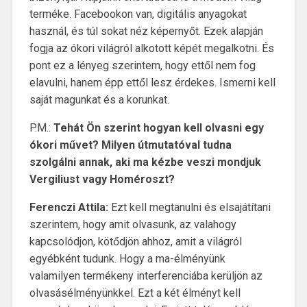
terméke. Facebookon van, digitális anyagokat
használ, és túl sokat néz képernyőt. Ezek alapján
fogja az ókori világról alkotott képét megalkotni. És
pont ez a lényeg szerintem, hogy ettől nem fog
elavulni, hanem épp ettől lesz érdekes. Ismerni kell
saját magunkat és a korunkat.
P.M.:
Tehát Ön szerint hogyan kell olvasni egy
ókori művet? Milyen útmutatóval tudna
szolgálni annak, aki ma kézbe veszi mondjuk
Vergiliust vagy Homéroszt?
Ferenczi Attila:
Ezt kell megtanulni és elsajátítani
szerintem, hogy amit olvasunk, az valahogy
kapcsolódjon, kötődjön ahhoz, amit a világról
egyébként tudunk. Hogy a ma-élményünk
valamilyen termékeny interferenciába kerüljön az
olvasásélményünkkel. Ezt a két élményt kell