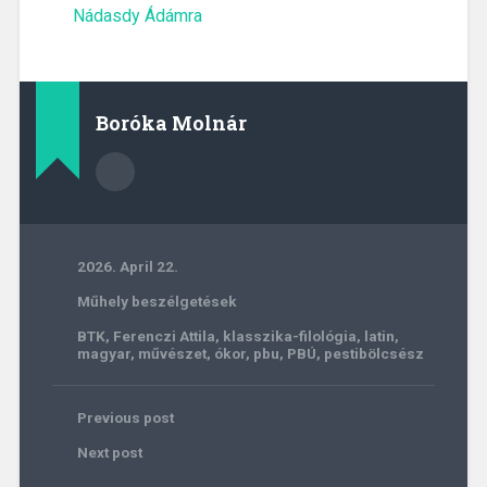
Nádasdy Ádámra
Boróka Molnár
2026. April 22.
Műhely beszélgetések
BTK
,
Ferenczi Attila
,
klasszika-filológia
,
latin
,
magyar
,
művészet
,
ókor
,
pbu
,
PBÚ
,
pestibölcsész
Previous post
Next post