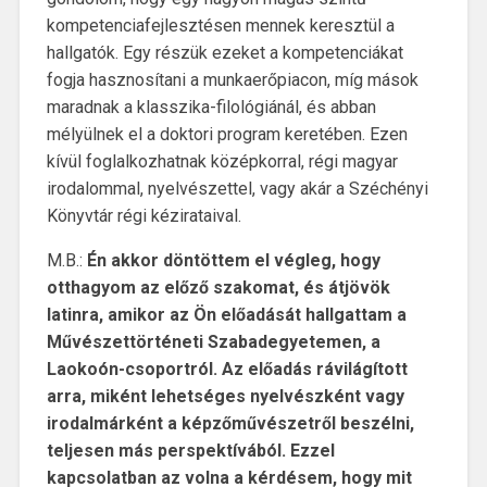
kompetenciafejlesztésen mennek keresztül a
hallgatók. Egy részük ezeket a kompetenciákat
fogja hasznosítani a munkaerőpiacon, míg mások
maradnak a klasszika-filológiánál, és abban
mélyülnek el a doktori program keretében. Ezen
kívül foglalkozhatnak középkorral, régi magyar
irodalommal, nyelvészettel, vagy akár a Széchényi
Könyvtár régi kézirataival.
M.B.:
Én akkor döntöttem el végleg, hogy
otthagyom az előző szakomat, és átjövök
latinra, amikor az Ön előadását hallgattam a
Művészettörténeti Szabadegyetemen, a
Laokoón-csoportról. Az előadás rávilágított
arra, miként lehetséges nyelvészként vagy
irodalmárként a képzőművészetről beszélni,
teljesen más perspektívából. Ezzel
kapcsolatban az volna a kérdésem, hogy mit