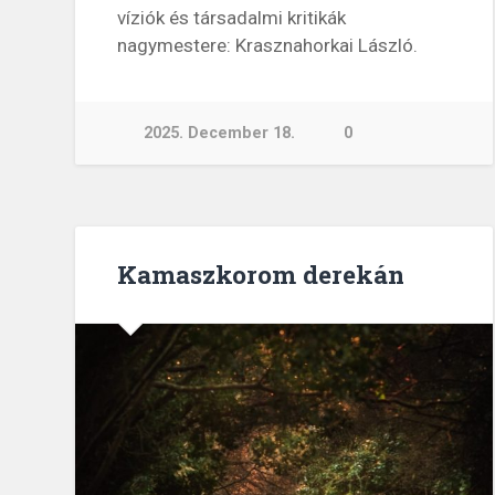
víziók és társadalmi kritikák
nagymestere: Krasznahorkai László.
2025. December 18.
0
Kamaszkorom derekán