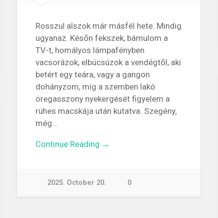
Rosszul alszok már másfél hete. Mindig
ugyanaz. Későn fekszek, bámulom a
TV-t, homályos lámpafényben
vacsorázok, elbúcsúzok a vendégtől, aki
betért egy teára, vagy a gangon
dohányzom, míg a szemben lakó
öregasszony nyekergését figyelem a
rühes macskája után kutatva. Szegény,
még…
Continue Reading →
2025. October 20.
0