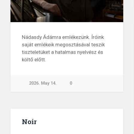
Nádasdy Ádámra emlékezünk. Íróink
saját emlékeik megosztásával teszik
tiszteletüket a hatalmas nyelvész és
költő előtt.
2026. May 14.
0
Noir