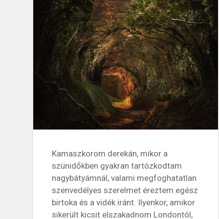
Kamaszkorom derekán, mikor a
szünidőkben gyakran tartózkodtam
nagybátyámnál, valami megfoghatatlan
szenvedélyes szerelmet éreztem egész
birtoka és a vidék iránt. Ilyenkor, amikor
sikerült kicsit elszakadnom Londontól,