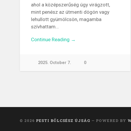
ahol a középszerűség úgy virágzott,
mint penész az útmenti dögön vagy
lehullott gyümölcsön, magamba
szívhattam…
Continue Reading →
2025. October 7.
0
© 2026
PESTI BÖLCSÉSZ ÚJSÁG
— POWERED BY
W