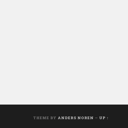
THEME BY
ANDERS NOREN
—
UP ↑