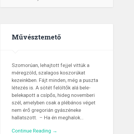
Művésztemető
Szomorúan, lehajtott fejjel vittük a
méregzöld, szalagos koszorúkat
kezeinkben. Fájt minden, még a puszta
létezés is. A sötét felöltők alá bele-
belekapott a csípős, hideg novemberi
szél, amelyben csak a plébános véget
nem érő gregorián gyászéneke
hallatszott. – Ha én meghalok…
Continue Reading →