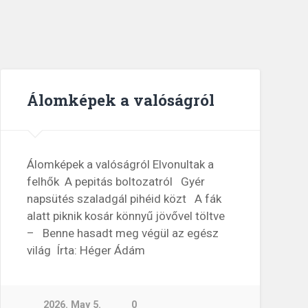
Álomképek a valóságról
Álomképek a valóságról Elvonultak a
felhők A pepitás boltozatról Gyér
napsütés szaladgál pihéid közt A fák
alatt piknik kosár könnyű jövővel töltve
– Benne hasadt meg végül az egész
világ Írta: Héger Ádám
2026. May 5.
0