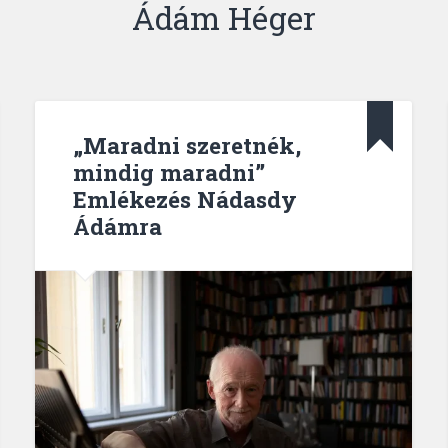
Ádám Héger
„Maradni szeretnék,
mindig maradni”
Emlékezés Nádasdy
Ádámra