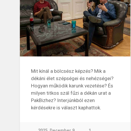
Mit kínál a bölcsész képzés? Mik a
dékáni élet szépségei és nehézségei?
Hogyan működik karunk vezetése? És
milyen titkos szál fűzi a dékán urat a
PakBizhez? Interjúnkból ezen
kérdésekre is választ kaphattok.
2025. December 9.
1