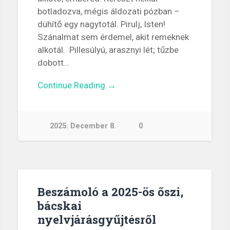
botladozva, mégis áldozati pózban –
dühítő egy nagytotál. Pirulj, Isten!
Szánalmat sem érdemel, akit remeknek
alkotál. Pillesúlyú, arasznyi lét; tűzbe
dobott…
Continue Reading →
2025. December 8.
0
Beszámoló a 2025-ös őszi,
bácskai
nyelvjárásgyűjtésről