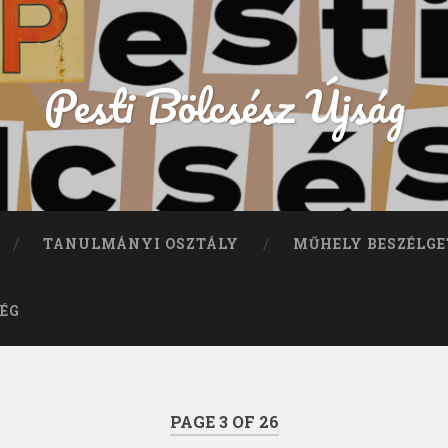
Pesti Bölcsész Újság
TANULMÁNYI OSZTÁLY
MŰHELY BESZÉLGE
ÉG
PAGE 3 OF 26