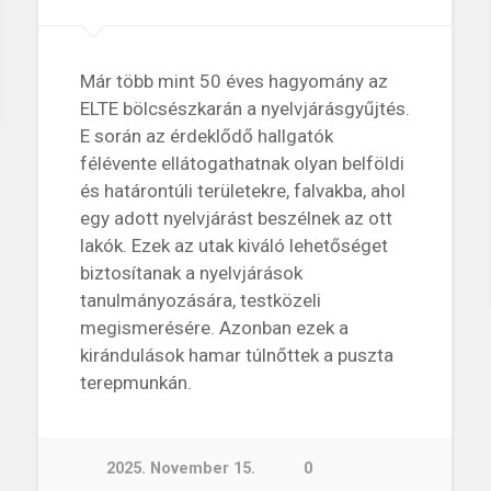
Már több mint 50 éves hagyomány az
ELTE bölcsészkarán a nyelvjárásgyűjtés.
E során az érdeklődő hallgatók
félévente ellátogathatnak olyan belföldi
és határontúli területekre, falvakba, ahol
egy adott nyelvjárást beszélnek az ott
lakók. Ezek az utak kiváló lehetőséget
biztosítanak a nyelvjárások
tanulmányozására, testközeli
megismerésére. Azonban ezek a
kirándulások hamar túlnőttek a puszta
terepmunkán.
2025. November 15.
0