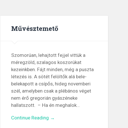
Művésztemető
Szomorúan, lehajtott fejjel vittük a
méregzöld, szalagos koszorúkat
kezeinkben. Fájt minden, még a puszta
létezés is. A sötét felöltők alá bele-
belekapott a csípős, hideg novemberi
szél, amelyben csak a plébános véget
nem érő gregorián gyászéneke
hallatszott. – Ha én meghalok…
Continue Reading →