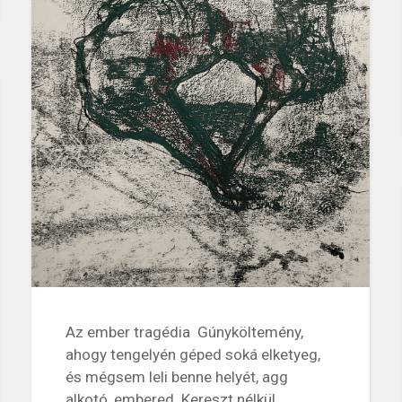
Az ember tragédia Gúnyköltemény,
ahogy tengelyén géped soká elketyeg,
és mégsem leli benne helyét, agg
alkotó, embered. Kereszt nélkül