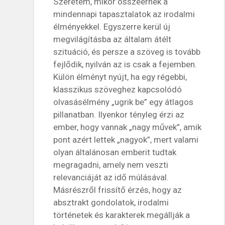
Szeretem, mikor összeérnek a
mindennapi tapasztalatok az irodalmi
élményekkel. Egyszerre kerül új
megvilágításba az általam átélt
szituáció, és persze a szöveg is tovább
fejlődik, nyilván az is csak a fejemben.
Külön élményt nyújt, ha egy régebbi,
klasszikus szöveghez kapcsolódó
olvasásélmény „ugrik be” egy átlagos
pillanatban. Ilyenkor tényleg érzi az
ember, hogy vannak „nagy művek”, amik
pont azért lettek „nagyok”, mert valami
olyan általánosan emberit tudtak
megragadni, amely nem veszti
relevanciáját az idő múlásával.
Másrészről frissítő érzés, hogy az
absztrakt gondolatok, irodalmi
történetek és karakterek megállják a