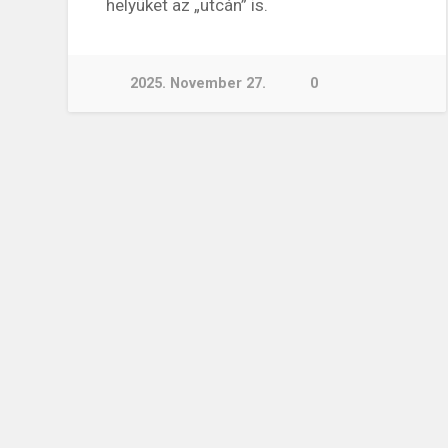
helyüket az „utcán” is.
2025. November 27.
0