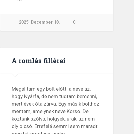
2025. December 18.
0
A romlás fillérei
Megálltam egy bolt előtt; a neve az,
hogy Nyárfa, de nem tudtam bemenni,
mert évek óta zárva. Egy másik bolthoz
mentem, amelynek neve Korsó. De
köztünk szólva, hölgyek, urak, az nem
oly olcsó. Errefelé semmi sem maradt
meg háromötven, pedig…