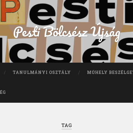
Pesti Bölcsész Újság
TANULMÁNYI OSZTÁLY
MŰHELY BESZÉLGE
ÉG
TAG