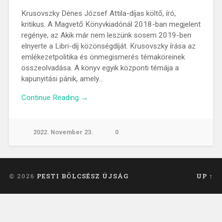
Krusovszky Dénes József Attila-díjas költő, író,
kritikus. A Magvető Könyvkiadónál 2018-ban megjelent
regénye, az Akik már nem leszünk sosem 2019-ben
elnyerte a Libri-díj közönségdíját. Krusovszky írása az
emlékezetpolitika és önmegismerés témaköreinek
összeolvadása. A könyv egyik központi témája a
kapunyitási pánik, amely…
Continue Reading →
2022. November 23.
0
© 2026
PESTI BÖLCSÉSZ ÚJSÁG
UP ↑