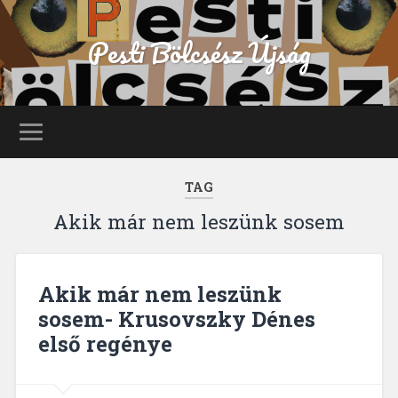
Pesti Bölcsész Újság
TAG
Akik már nem leszünk sosem
Akik már nem leszünk
sosem- Krusovszky Dénes
első regénye