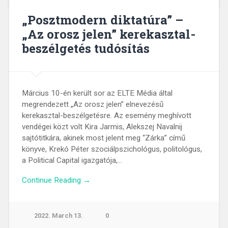
„Posztmodern diktatúra” –
„Az orosz jelen” kerekasztal-
beszélgetés tudósítás
Március 10-én került sor az ELTE Média által
megrendezett „Az orosz jelen” elnevezésű
kerekasztal-beszélgetésre. Az esemény meghívott
vendégei közt volt Kira Jarmis, Alekszej Navalnij
sajtótitkára, akinek most jelent meg “Zárka” című
könyve, Krekó Péter szociálpszichológus, politológus,
a Political Capital igazgatója,…
Continue Reading →
2022. March 13.
0