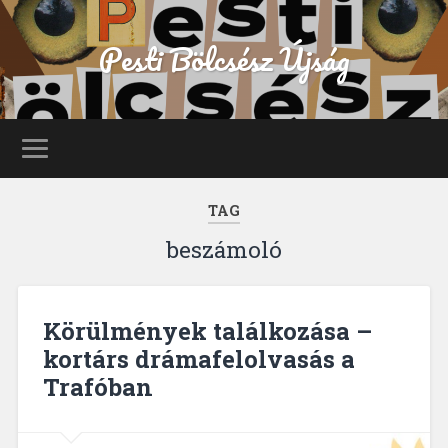
Pesti Bölcsész Újság
TAG
beszámoló
Körülmények találkozása –
kortárs drámafelolvasás a
Trafóban