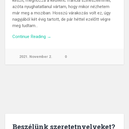
készít, méghozzá a kedvenc francia színészeimmel,
azóta nyughatatlanul vártam, hogy mikor nézhetem
már meg a moziban. Hosszú várakozás volt ez, úgy
nagyjából két évig tartott, de pár héttel ezelőtt végre
meg tudtam…
Continue Reading →
2021. November 2.
0
Beszélünk szeretetnyelveket?