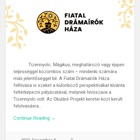
Tizennyolc. Mágikus, meghatározó vagy éppen
teljességgel közömbös szám – mindenki számára
más jelentőséggel bír. A Fiatal Drámaírók Háza
felhívása is ezeket a különböző perspektívákat kívánta
feltérképezni pályázatával, melynek hívószava a
Tizennyolc volt. Az Okuláré Projekt keretei közt került
felolvasásra…
Continue Reading →
2022. December 8.
0