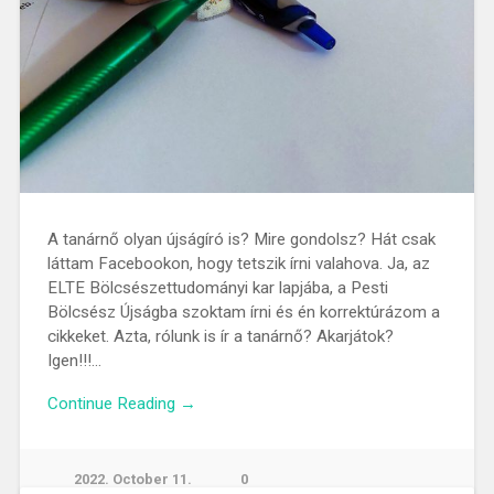
A tanárnő olyan újságíró is? Mire gondolsz? Hát csak
láttam Facebookon, hogy tetszik írni valahova. Ja, az
ELTE Bölcsészettudományi kar lapjába, a Pesti
Bölcsész Újságba szoktam írni és én korrektúrázom a
cikkeket. Azta, rólunk is ír a tanárnő? Akarjátok?
Igen!!!…
Continue Reading →
2022. October 11.
0