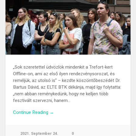
„Sok szeretettel üdvözlök mindenkit a Trefort-kert
Offline-on, ami az első ilyen rendezvénysorozat, és
reméljük, az utolsó is” – kezdte köszöntőbeszédét Dr.
Bartus Dávid, az ELTE BTK dékánja, majd így folytatta:
„nem abban reménykedünk, hogy ne kelljen több
fesztivált szervezni, hanem…
Continue Reading →
2021. September 24.
0