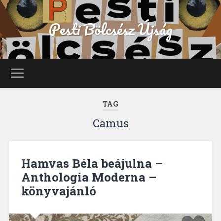
Pesti Bölcsész Újság
TAG
Camus
Hamvas Béla beájulna –
Anthologia Moderna –
könyvajánló