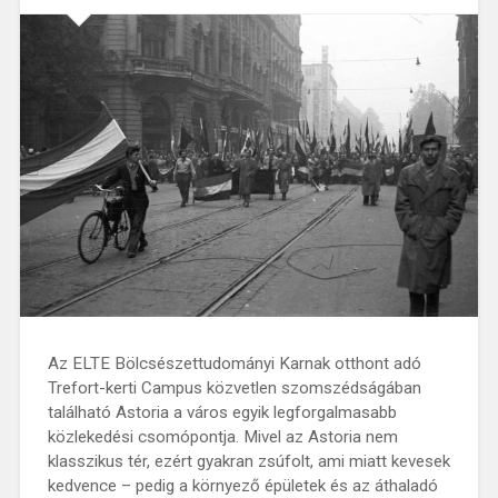
Az ELTE Bölcsészettudományi Karnak otthont adó
Trefort-kerti Campus közvetlen szomszédságában
található Astoria a város egyik legforgalmasabb
közlekedési csomópontja. Mivel az Astoria nem
klasszikus tér, ezért gyakran zsúfolt, ami miatt kevesek
kedvence – pedig a környező épületek és az áthaladó