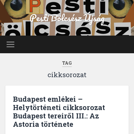
Pesti Bölcsész Újság
TAG
cikksorozat
Budapest emlékei –
Helytörténeti cikksorozat
Budapest tereiről III.: Az
Astoria története