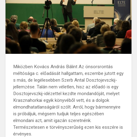
Miközben Kovács András Bálint Az önsorsrontás
méltósága c. előadását hallgattam, eszembe jutott egy
s más, de legélesebben Szerb Antal Dosztojevszkij-
jellemzése. Talán nem véletlen, hisz az előadó is egy
Dosztojevszkij-idézettel kezdte mondandóját, melyet
Krasznahorkai egyik könyvéből vett, és a dolgok
elmondhatatlanságáról szólt. Arról, hogy bármennyire
is próbáljuk, mégsem tudjuk teljes egészében
elmondani azt, amit igazán szeretnénk.
Természetesen e törvényszerűség ezen kis esszére is
érvényes.