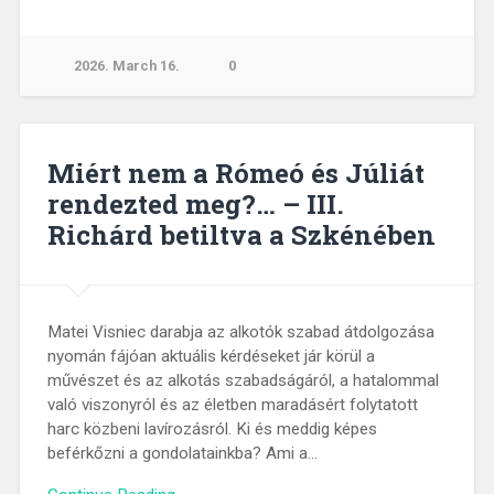
2026. March 16.
0
Miért nem a Rómeó és Júliát
rendezted meg?… – III.
Richárd betiltva a Szkénében
Matei Visniec darabja az alkotók szabad átdolgozása
nyomán fájóan aktuális kérdéseket jár körül a
művészet és az alkotás szabadságáról, a hatalommal
való viszonyról és az életben maradásért folytatott
harc közbeni lavírozásról. Ki és meddig képes
beférkőzni a gondolatainkba? Ami a…