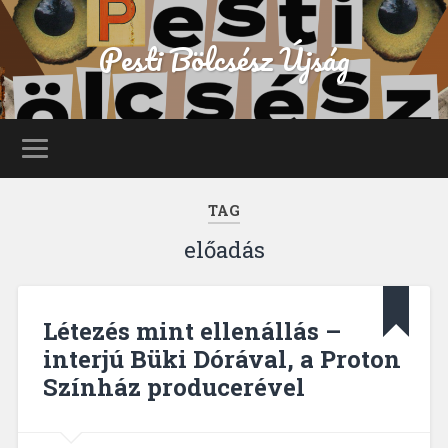
Pesti Bölcsész Újság
TAG
előadás
Létezés mint ellenállás –
interjú Büki Dórával, a Proton
Színház producerével