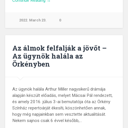
Continue Reading →
2022. March 23.
0
Az álmok felfalják a jövőt –
Az ügynök halála az
Örkényben
Az ügynök halála Arthur Miller nagysikerű drámája
alapján készült előadás, melyet Mácsai Pál rendezett,
és amely 2016. július 3-ai bemutatója óta az Örkény
Színház repertoárját ékesíti, köszönhetően annak,
hogy még napjainkban sem vesztette aktualitását.
Nekem sajnos csak 6 évvel később,…