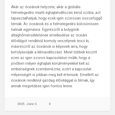
Akár az óceánok helyzete, akár a globális
felmelegedés miatti éghajlatváltozás kerül szóba, azt
tapasztalhatjuk, hogy ezek igen szorosan összefüggő
témák. Az óceánok és a felmelegedés kölcsönösen
hatnak egymásra. Egyrészről a bolygónk
átlaghőmérsékletének emelkedése az óceáni
élővilágot rendkívül komoly veszélynek teszi ki,
másrészről az óceánok is képesek arra, hogy
befolyásolják a klímaváltozást. Mivel többek között
ezen az igen szoros kapcsolaton múlik, hogy a
jövőben milyen éghajlati körülményekkel kell az
emberiségnek szembenéznie, ezért a kapcsolat
milyenségét is jobban meg kell értenünk. Emellett az
óceánok rendkívül gazdag élővilággal is bírnak, így
annak megvédése igen fontos lenne.
2025. June 3.
0