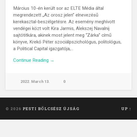
Március 10-én került sor az ELTE Média által
megrendezett „Az orosz jelen” elnevezésű
kerekasztal-beszélgetésre. Az esemény meghívott
vendégei közt volt Kira Jarmis, Alekszej Navalnij
sajtótitkára, akinek most jelent meg “Zárka” című
könyve, Krekó Péter szociálpszichológus, politológus,
a Political Capital igazgatója,…
Continue Reading →
2022. March 13.
0
© 2026
PESTI BÖLCSÉSZ ÚJSÁG
UP ↑