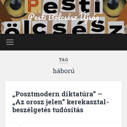
Pesti Bölcsész Újság
TAG
háború
„Posztmodern diktatúra” –
„Az orosz jelen” kerekasztal-
beszélgetés tudósítás