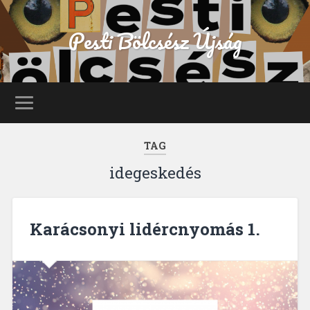
Pesti Bölcsész Újság
TAG
idegeskedés
Karácsonyi lidércnyomás 1.