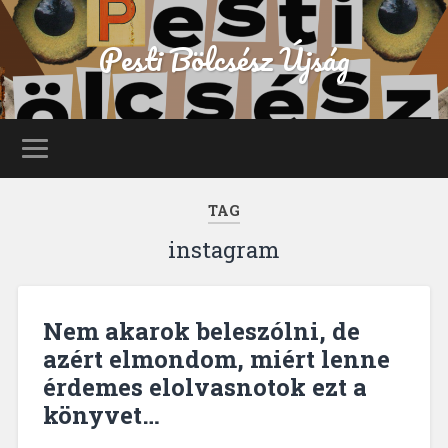
Pesti Bölcsész Újság
TAG
instagram
Nem akarok beleszólni, de
azért elmondom, miért lenne
érdemes elolvasnotok ezt a
könyvet…