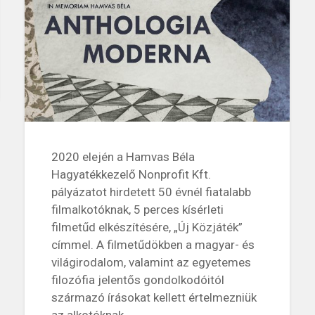
2020 elején a Hamvas Béla
Hagyatékkezelő Nonprofit Kft.
pályázatot hirdetett 50 évnél fiatalabb
filmalkotóknak, 5 perces kísérleti
filmetűd elkészítésére, „Új Közjáték”
címmel. A filmetűdökben a magyar- és
világirodalom, valamint az egyetemes
filozófia jelentős gondolkodóitól
származó írásokat kellett értelmezniük
az alkotóknak…