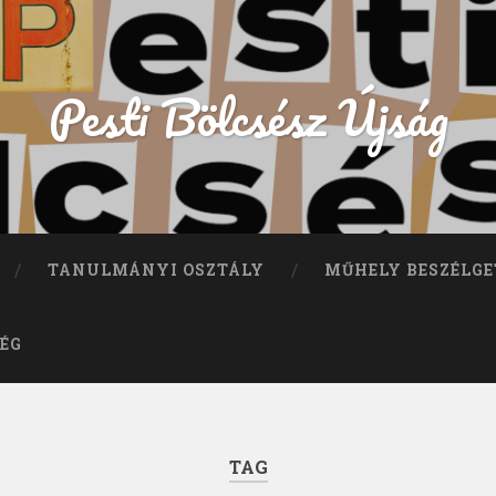
Pesti Bölcsész Újság
TANULMÁNYI OSZTÁLY
MŰHELY BESZÉLGE
ÉG
TAG