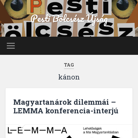
Pesti Bölcsész Újság
TAG
kánon
Magyartanárok dilemmái –
LEMMA konferencia-interjú