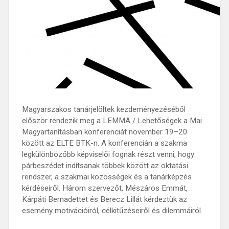
Magyarszakos tanárjelöltek kezdeményezéséből
először rendezik meg a LEMMA / Lehetőségek a Mai
Magyartanításban konferenciát november 19–20
között az ELTE BTK-n. A konferencián a szakma
legkülönbözőbb képviselői fognak részt venni, hogy
párbeszédet indítsanak többek között az oktatási
rendszer, a szakmai közösségek és a tanárképzés
kérdéseiről. Három szervezőt, Mészáros Emmát,
Kárpáti Bernadettet és Berecz Lillát kérdeztük az
esemény motivációiról, célkitűzéseiről és dilemmáiról.