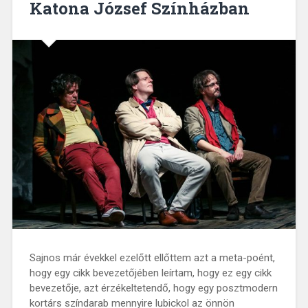
Katona József Színházban
Sajnos már évekkel ezelőtt ellőttem azt a meta-poént,
hogy egy cikk bevezetőjében leírtam, hogy ez egy cikk
bevezetője, azt érzékeltetendő, hogy egy posztmodern
kortárs színdarab mennyire lubickol az önnön