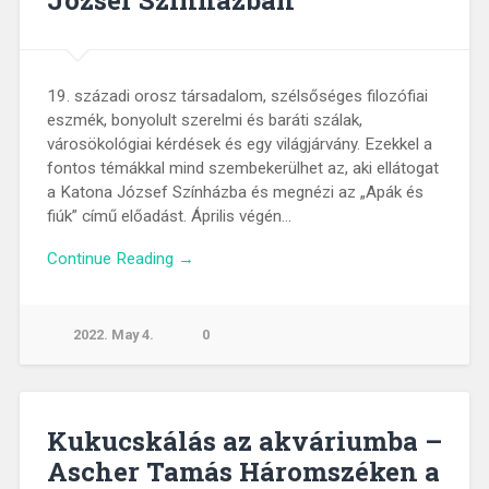
József Színházban
19. századi orosz társadalom, szélsőséges filozófiai
eszmék, bonyolult szerelmi és baráti szálak,
városökológiai kérdések és egy világjárvány. Ezekkel a
fontos témákkal mind szembekerülhet az, aki ellátogat
a Katona József Színházba és megnézi az „Apák és
fiúk” című előadást. Április végén…
Continue Reading →
2022. May 4.
0
Kukucskálás az akváriumba –
Ascher Tamás Háromszéken a