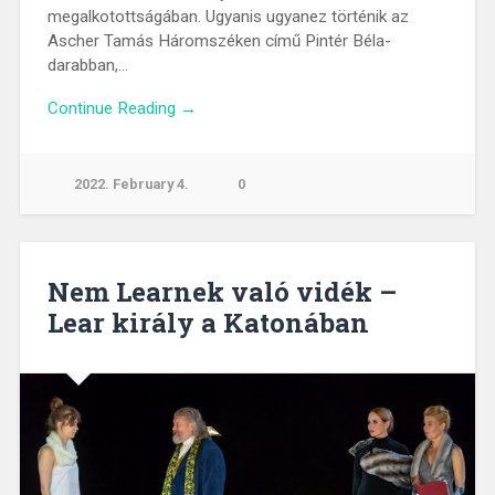
megalkotottságában. Ugyanis ugyanez történik az
Ascher Tamás Háromszéken című Pintér Béla-
darabban,…
Continue Reading →
2022. February 4.
0
Nem Learnek való vidék –
Lear király a Katonában