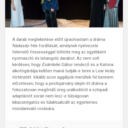
A darab megtekintése előtt újraolvastam a dráma
Nádasdy-féle fordítását, amelynek nyelvezete
felemelő frissességgel töltötte meg az egyébként
nyomasztó és lehangoló darabot. Az nem volt
kérdéses, hogy Zsámbéki Gábor rendező és a Katona
alkotógárdája kellően maivá tudják-e tenni a Lear király
történetét. Inkább azon aggályok merültek fel bennem
előzetesen, hogy a pestisjárvány idején írt dráma a
fokozatosan megőrülő öreg uralkodóról a színpadi
adaptációt során nem lesz-e túlságosan
kikacsintgatós és túlaktualizált az egyetemes
mondanivaló rovására.