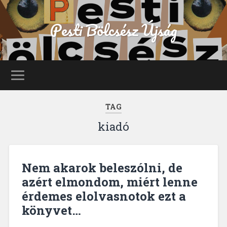
Pesti Bölcsész Újság
TAG
kiadó
Nem akarok beleszólni, de
azért elmondom, miért lenne
érdemes elolvasnotok ezt a
könyvet…