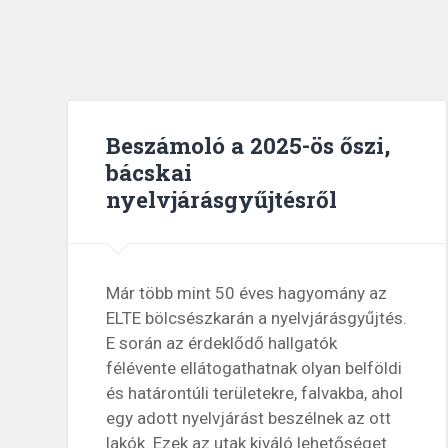
Beszámoló a 2025-ös őszi,
bácskai
nyelvjárásgyűjtésről
Már több mint 50 éves hagyomány az
ELTE bölcsészkarán a nyelvjárásgyűjtés.
E során az érdeklődő hallgatók
félévente ellátogathatnak olyan belföldi
és határontúli területekre, falvakba, ahol
egy adott nyelvjárást beszélnek az ott
lakók. Ezek az utak kiváló lehetőséget