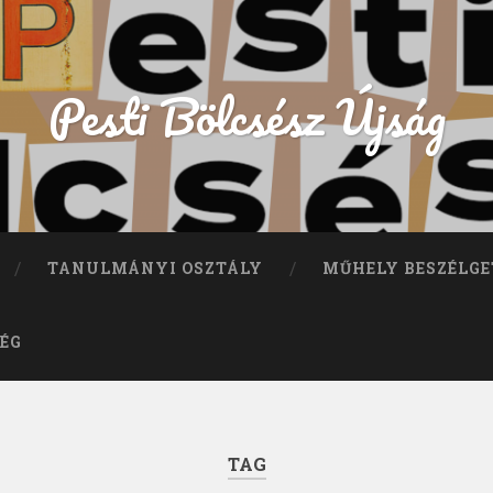
Pesti Bölcsész Újság
TANULMÁNYI OSZTÁLY
MŰHELY BESZÉLGE
ÉG
TAG