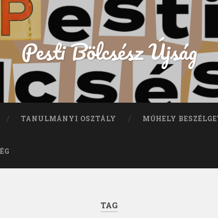
Pesti Bölcsész Újság
TANULMÁNYI OSZTÁLY
MŰHELY BESZÉLGE
ÉG
TAG