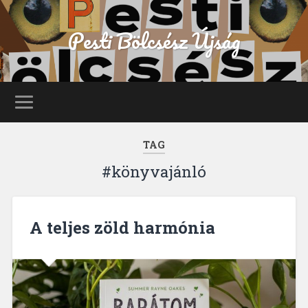
Pesti Bölcsész Újság
TAG
#könyvajánló
A teljes zöld harmónia