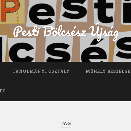
Pesti Bölcsész Újság
TANULMÁNYI OSZTÁLY
MŰHELY BESZÉLGE
ÉG
TAG