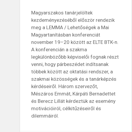
Magyarszakos tanárjelöltek
kezdeményezéséből először rendezik
meg a LEMMA / Lehetőségek a Mai
Magyartanításban konferenciát
november 19–20 között az ELTE BTK-n.
A konferencián a szakma
legkülönbözőbb képviselői fognak részt
venni, hogy párbeszédet indítsanak
többek között az oktatási rendszer, a
szakmai közösségek és a tanárképzés
kérdéseiről. Három szervezőt,
Mészáros Emmát, Kárpáti Bernadettet
és Berecz Lillát kérdeztük az esemény
motivációiról, célkitűzéseiről és
dilemmáiról.