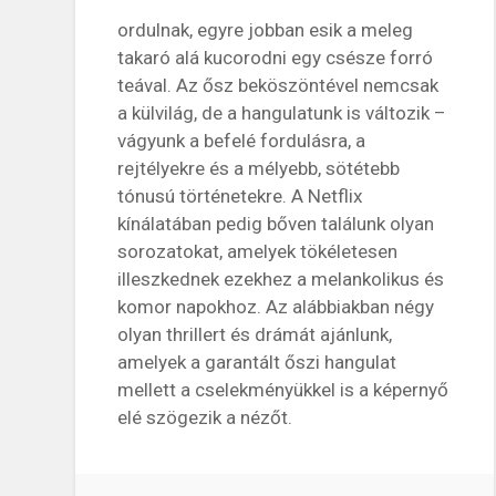
ordulnak, egyre jobban esik a meleg
takaró alá kucorodni egy csésze forró
teával. Az ősz beköszöntével nemcsak
a külvilág, de a hangulatunk is változik –
vágyunk a befelé fordulásra, a
rejtélyekre és a mélyebb, sötétebb
tónusú történetekre. A Netflix
kínálatában pedig bőven találunk olyan
sorozatokat, amelyek tökéletesen
illeszkednek ezekhez a melankolikus és
komor napokhoz. Az alábbiakban négy
olyan thrillert és drámát ajánlunk,
amelyek a garantált őszi hangulat
mellett a cselekményükkel is a képernyő
elé szögezik a nézőt.