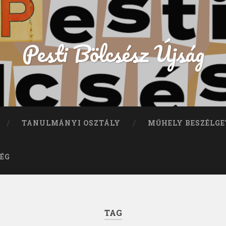
Pesti Bölcsész Újság
TANULMÁNYI OSZTÁLY
MŰHELY BESZÉLGE
ÉG
TAG