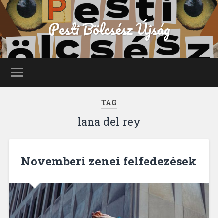
Pesti Bölcsész Újság
TAG
lana del rey
Novemberi zenei felfedezések