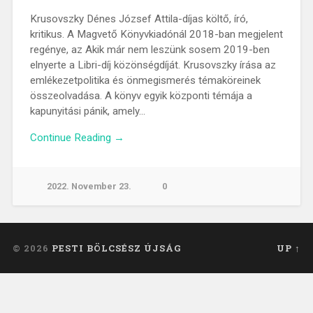
Krusovszky Dénes József Attila-díjas költő, író,
kritikus. A Magvető Könyvkiadónál 2018-ban megjelent
regénye, az Akik már nem leszünk sosem 2019-ben
elnyerte a Libri-díj közönségdíját. Krusovszky írása az
emlékezetpolitika és önmegismerés témaköreinek
összeolvadása. A könyv egyik központi témája a
kapunyitási pánik, amely…
Continue Reading →
2022. November 23.
0
© 2026
PESTI BÖLCSÉSZ ÚJSÁG
UP ↑