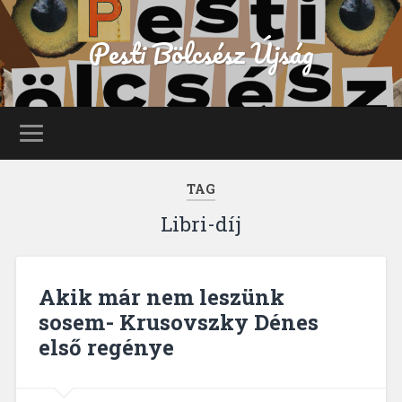
Pesti Bölcsész Újság
TAG
Libri-díj
Akik már nem leszünk
sosem- Krusovszky Dénes
első regénye