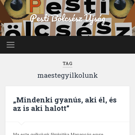
Pesti Bölcsész Újság
TAG
maestegyilkolunk
„Mindenki gyanús, aki él, és
az is aki halott”
Ma este gyilkolunk filmkritika Manapság egyre