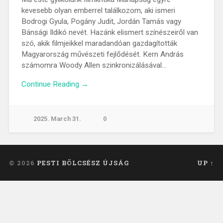
kevesebb olyan emberrel találkozom, aki ismeri
Bodrogi Gyula, Pogány Judit, Jordán Tamás vagy
Bánsági Ildikó nevét. Hazánk elismert színészeiről van
szó, akik filmjeikkel maradandóan gazdagították
Magyarország művészeti fejlődését. Kern András
számomra Woody Allen szinkronizálásával…
Continue Reading →
2025. March 31.
0
© 2026
PESTI BÖLCSÉSZ ÚJSÁG
UP ↑