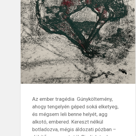
Az ember tragédia Gúnyköltemény,
ahogy tengelyén géped soká elketyeg,
és mégsem leli benne helyét, agg
alkotó, embered. Kereszt nélkül
botladozva, mégis áldozati pózban –