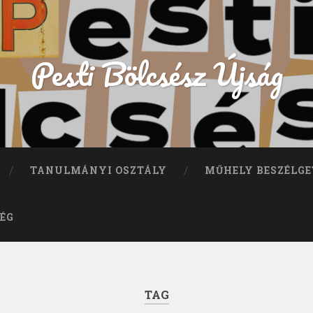
Pesti Bölcsész Újság
TANULMÁNYI OSZTÁLY
MŰHELY BESZÉLGE
ÉG
TAG