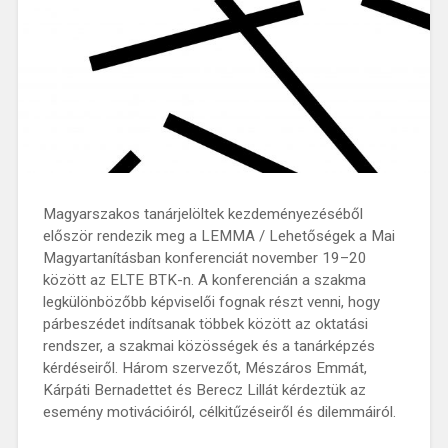
Magyarszakos tanárjelöltek kezdeményezéséből
először rendezik meg a LEMMA / Lehetőségek a Mai
Magyartanításban konferenciát november 19–20
között az ELTE BTK-n. A konferencián a szakma
legkülönbözőbb képviselői fognak részt venni, hogy
párbeszédet indítsanak többek között az oktatási
rendszer, a szakmai közösségek és a tanárképzés
kérdéseiről. Három szervezőt, Mészáros Emmát,
Kárpáti Bernadettet és Berecz Lillát kérdeztük az
esemény motivációiról, célkitűzéseiről és dilemmáiról.