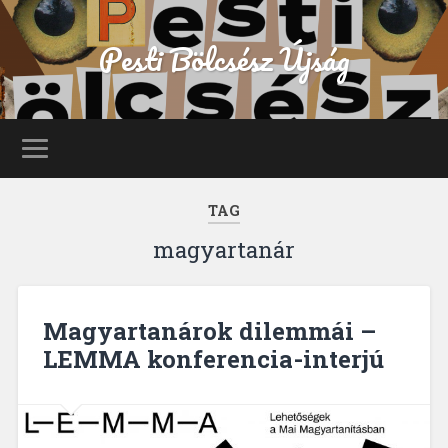
Pesti Bölcsész Újság
TAG
magyartanár
Magyartanárok dilemmái –
LEMMA konferencia-interjú