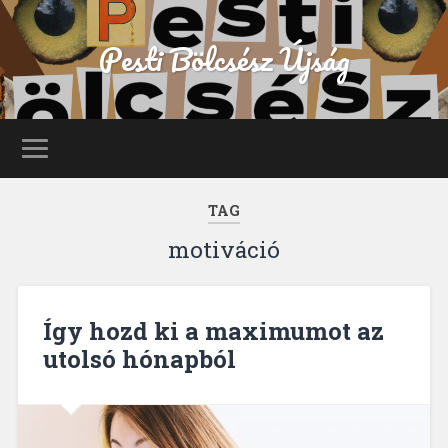
Pesti Bölcsész Újság
TAG
motiváció
Így hozd ki a maximumot az
utolsó hónapból