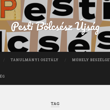
Pesti Bölcsész Újság
TANULMÁNYI OSZTÁLY
MŰHELY BESZÉLGE
ÉG
TAG