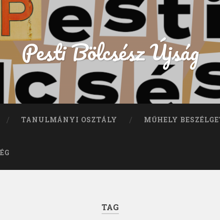
Pesti Bölcsész Újság
TANULMÁNYI OSZTÁLY
MŰHELY BESZÉLGE
ÉG
TAG