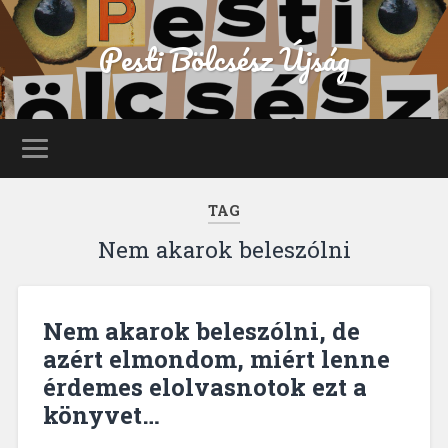
Pesti Bölcsész Újság
TAG
Nem akarok beleszólni
Nem akarok beleszólni, de
azért elmondom, miért lenne
érdemes elolvasnotok ezt a
könyvet…