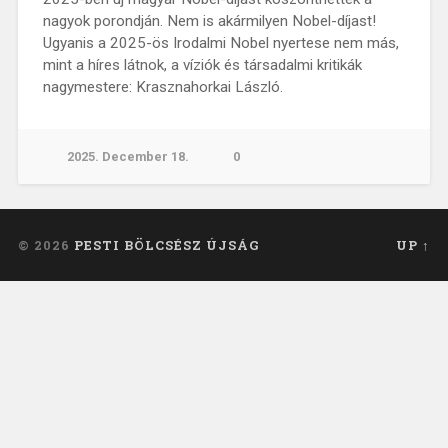
nagyok porondján. Nem is akármilyen Nobel-díjast!
Ugyanis a 2025-ös Irodalmi Nobel nyertese nem más,
mint a híres látnok, a víziók és társadalmi kritikák
nagymestere: Krasznahorkai László.
2025. December 18.
0
© 2026
PESTI BÖLCSÉSZ ÚJSÁG
UP ↑