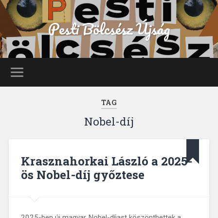
Pesti Bölcsész Újság
TAG
Nobel-díj
Krasznahorkai László a 2025-
ös Nobel-díj győztese
2025-ben új magyar Nobel-díjast köszönthettek a