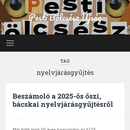
Pesti Bölcsész Újság
TAG
nyelvjárásgyűjtés
Beszámoló a 2025-ös őszi,
bácskai nyelvjárásgyűjtésről
Már több mint 50 éves hagyomány az ELTE