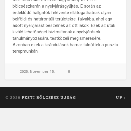
bölcsészkarán a nyelvjárásgyűjtés. E során az
érdeklődő hallgatók félévente ellátogathatnak olyan
belföldi és határontúli területekre, falvakba, ahol egy
adott nyelvjárást beszélnek az ott lakók. Ezek az utak
kiváló lehetőséget biztosítanak a nyelvjárások
tanulmányozására, testközeli megismerésére.
Azonban ezek a kirándulások hamar túlnőttek a puszta
terepmunkán.
2025. November 15.
0
© 2026
PESTI BÖLCSÉSZ ÚJSÁG
UP ↑