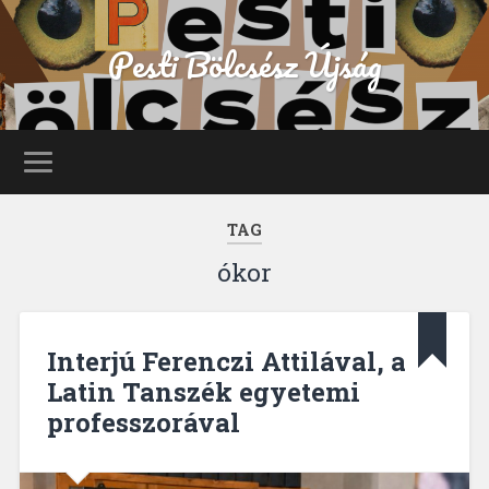
Pesti Bölcsész Újság
TAG
ókor
Interjú Ferenczi Attilával, a
Latin Tanszék egyetemi
professzorával