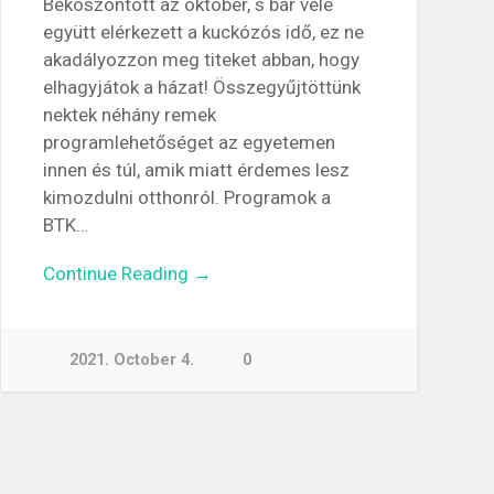
Beköszöntött az október, s bár vele
együtt elérkezett a kuckózós idő, ez ne
akadályozzon meg titeket abban, hogy
elhagyjátok a házat! Összegyűjtöttünk
nektek néhány remek
programlehetőséget az egyetemen
innen és túl, amik miatt érdemes lesz
kimozdulni otthonról. Programok a
BTK…
Continue Reading →
2021. October 4.
0