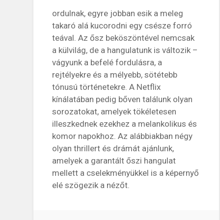
ordulnak, egyre jobban esik a meleg
takaró alá kucorodni egy csésze forró
teával. Az ősz beköszöntével nemcsak
a külvilág, de a hangulatunk is változik –
vágyunk a befelé fordulásra, a
rejtélyekre és a mélyebb, sötétebb
tónusú történetekre. A Netflix
kínálatában pedig bőven találunk olyan
sorozatokat, amelyek tökéletesen
illeszkednek ezekhez a melankolikus és
komor napokhoz. Az alábbiakban négy
olyan thrillert és drámát ajánlunk,
amelyek a garantált őszi hangulat
mellett a cselekményükkel is a képernyő
elé szögezik a nézőt.