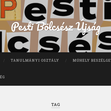
Pesti Bölcsész Újság
TANULMÁNYI OSZTÁLY
MŰHELY BESZÉLGE
ÉG
TAG