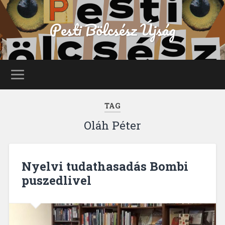
Pesti Bölcsész Újság
TAG
Oláh Péter
Nyelvi tudathasadás Bombi
puszedlivel