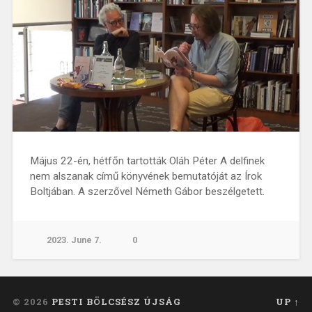
Május 22-én, hétfőn tartották Oláh Péter A delfinek
nem alszanak című könyvének bemutatóját az Írok
Boltjában. A szerzővel Németh Gábor beszélgetett.
2023. June 7.
0
© 2026
PESTI BÖLCSÉSZ ÚJSÁG
UP ↑