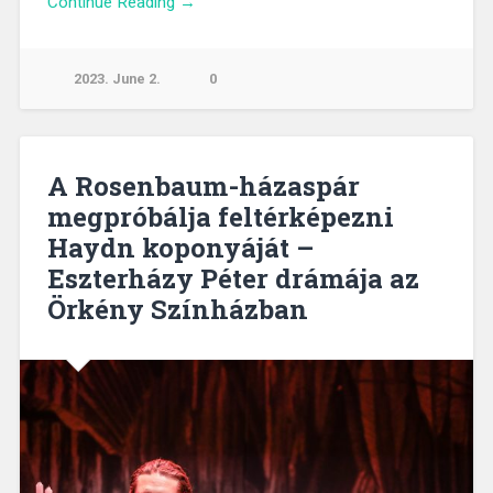
Continue Reading →
2023. June 2.
0
A Rosenbaum-házaspár
megpróbálja feltérképezni
Haydn koponyáját –
Eszterházy Péter drámája az
Örkény Színházban