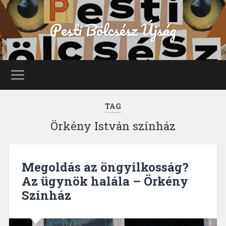
Pesti Bölcsész Újság
TAG
Örkény István színház
Megoldás az öngyilkosság?
Az ügynök halála – Örkény
Színház