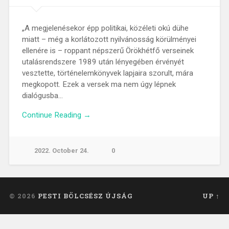
„A megjelenésekor épp politikai, közéleti okú dühe
miatt – még a korlátozott nyilvánosság körülményei
ellenére is – roppant népszerű Örökhétfő verseinek
utalásrendszere 1989 után lényegében érvényét
vesztette, történelemkönyvek lapjaira szorult, mára
megkopott. Ezek a versek ma nem úgy lépnek
dialógusba…
Continue Reading →
2022. October 24.
0
© 2026
PESTI BÖLCSÉSZ ÚJSÁG
UP ↑