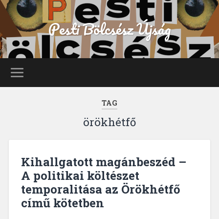
Pesti Bölcsész Újság
TAG
örökhétfő
Kihallgatott magánbeszéd –
A politikai költészet
temporalitása az Örökhétfő
című kötetben