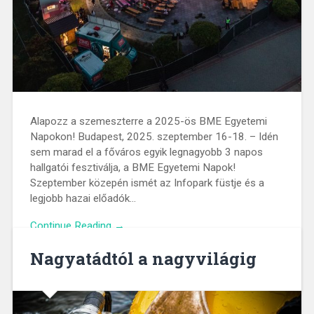
Alapozz a szemeszterre a 2025-ös BME Egyetemi
Napokon! Budapest, 2025. szeptember 16-18. – Idén
sem marad el a főváros egyik legnagyobb 3 napos
hallgatói fesztiválja, a BME Egyetemi Napok!
Szeptember közepén ismét az Infopark füstje és a
legjobb hazai előadók…
Continue Reading →
Nagyatádtól a nagyvilágig
2025. September 12.
0