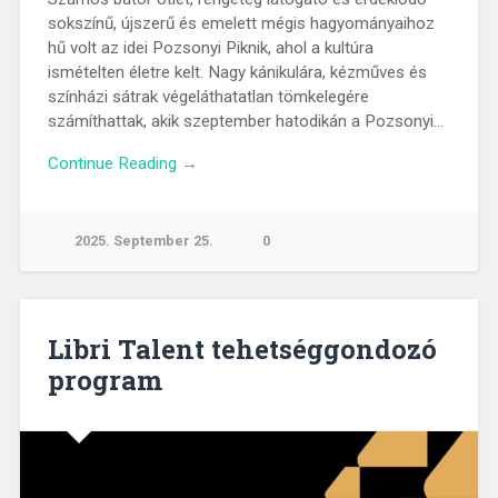
sokszínű, újszerű és emelett mégis hagyományaihoz
hű volt az idei Pozsonyi Piknik, ahol a kultúra
ismételten életre kelt. Nagy kánikulára, kézműves és
színházi sátrak végeláthatatlan tömkelegére
számíthattak, akik szeptember hatodikán a Pozsonyi…
Continue Reading →
2025. September 25.
0
Libri Talent tehetséggondozó
program