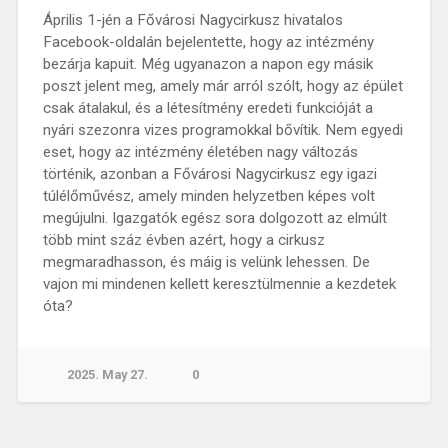
Április 1-jén a Fővárosi Nagycirkusz hivatalos
Facebook-oldalán bejelentette, hogy az intézmény
bezárja kapuit. Még ugyanazon a napon egy másik
poszt jelent meg, amely már arról szólt, hogy az épület
csak átalakul, és a létesítmény eredeti funkcióját a
nyári szezonra vizes programokkal bővítik. Nem egyedi
eset, hogy az intézmény életében nagy változás
történik, azonban a Fővárosi Nagycirkusz egy igazi
túlélőművész, amely minden helyzetben képes volt
megújulni. Igazgatók egész sora dolgozott az elmúlt
több mint száz évben azért, hogy a cirkusz
megmaradhasson, és máig is velünk lehessen. De
vajon mi mindenen kellett keresztülmennie a kezdetek
óta?
2025. May 27.
0