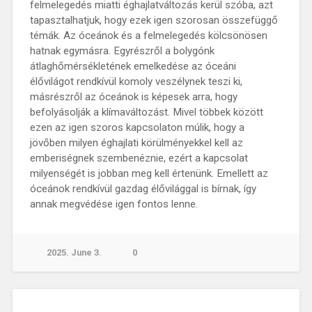
felmelegedés miatti éghajlatváltozás kerül szóba, azt
tapasztalhatjuk, hogy ezek igen szorosan összefüggő
témák. Az óceánok és a felmelegedés kölcsönösen
hatnak egymásra. Egyrészről a bolygónk
átlaghőmérsékletének emelkedése az óceáni
élővilágot rendkívül komoly veszélynek teszi ki,
másrészről az óceánok is képesek arra, hogy
befolyásolják a klímaváltozást. Mivel többek között
ezen az igen szoros kapcsolaton múlik, hogy a
jövőben milyen éghajlati körülményekkel kell az
emberiségnek szembenéznie, ezért a kapcsolat
milyenségét is jobban meg kell értenünk. Emellett az
óceánok rendkívül gazdag élővilággal is bírnak, így
annak megvédése igen fontos lenne.
2025. June 3.
0