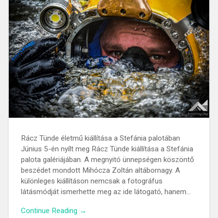
Rácz Tünde életmű kiállítása a Stefánia palotában
Június 5-én nyílt meg Rácz Tünde kiállítása a Stefánia
palota galériájában. A megnyitó ünnepségen köszöntő
beszédet mondott Mihócza Zoltán altábornagy. A
különleges kiállításon nemcsak a fotográfus
látásmódját ismerhette meg az ide látogató, hanem…
Continue Reading →