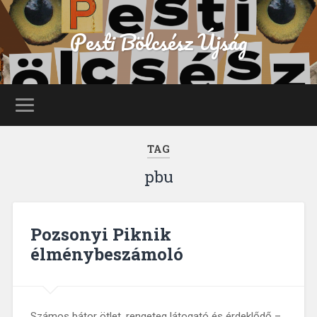
Pesti Bölcsész Újság
TAG
pbu
Pozsonyi Piknik
élménybeszámoló
Számos bátor ötlet, rengeteg látogató és érdeklődő –