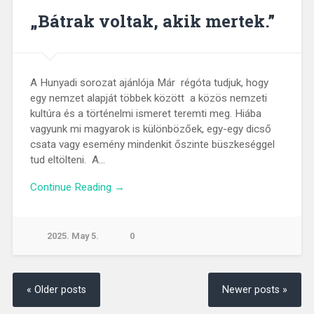
„Bátrak voltak, akik mertek.”
A Hunyadi sorozat ajánlója Már régóta tudjuk, hogy
egy nemzet alapját többek között a közös nemzeti
kultúra és a történelmi ismeret teremti meg. Hiába
vagyunk mi magyarok is különbözőek, egy-egy dicső
csata vagy esemény mindenkit őszinte büszkeséggel
tud eltölteni. A…
Continue Reading →
2025. May 5.
0
« Older posts
Newer posts »