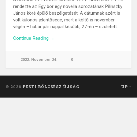
rendezte az Egy bor egy novella sorozatának Pilinszky
János köré épülő beszélgetését. A dátumnak azért is
volt különös jelentősége, mert a költő is november
végén – habár pár nappal később, 27-én – született….
Continue Reading →
2022. November 24.
0
© 2026
PESTI BÖLCSÉSZ ÚJSÁG
UP ↑