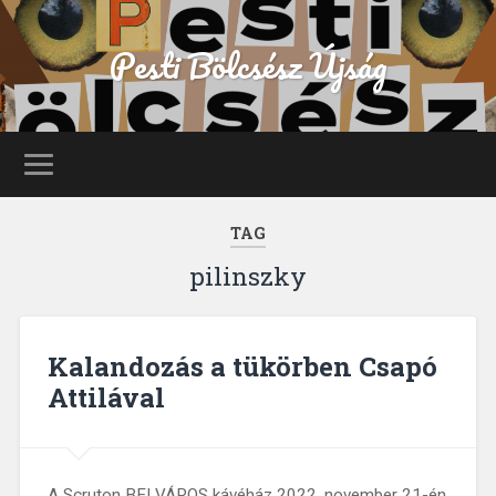
Pesti Bölcsész Újság
TAG
pilinszky
Kalandozás a tükörben Csapó
Attilával
A Scruton BELVÁROS kávéház 2022. november 21-én