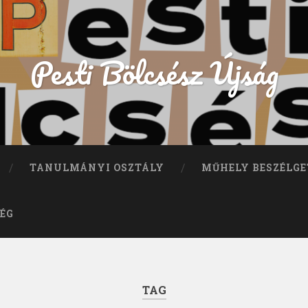
Pesti Bölcsész Újság
TANULMÁNYI OSZTÁLY
MŰHELY BESZÉLGE
ÉG
TAG