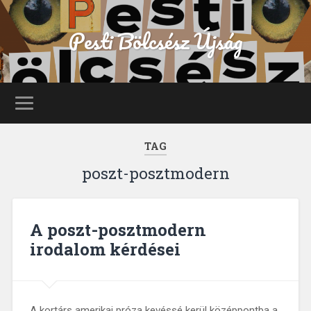
Pesti Bölcsész Újság
TAG
poszt-posztmodern
A poszt-posztmodern
irodalom kérdései
A kortárs amerikai próza kevéssé kerül középpontba a