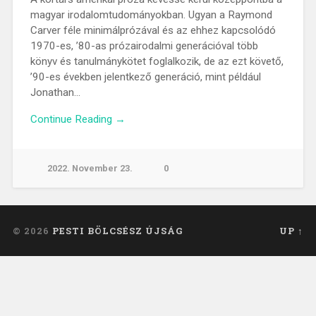
magyar irodalomtudományokban. Ugyan a Raymond
Carver féle minimálprózával és az ehhez kapcsolódó
1970-es, ’80-as prózairodalmi generációval több
könyv és tanulmánykötet foglalkozik, de az ezt követő,
’90-es években jelentkező generáció, mint például
Jonathan…
Continue Reading →
2022. November 23.
0
© 2026
PESTI BÖLCSÉSZ ÚJSÁG
UP ↑